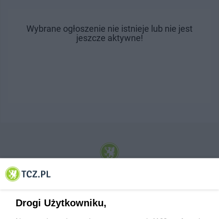
Wybrane ogłoszenie nie istnieje lub nie jest
jeszcze aktywne!
© 2001-2026 Tczew - TCZ.PL Sp. z o.o. Internetowy Serwis Informacyjny Miasta
Tczewa
Drogi Użytkowniku,