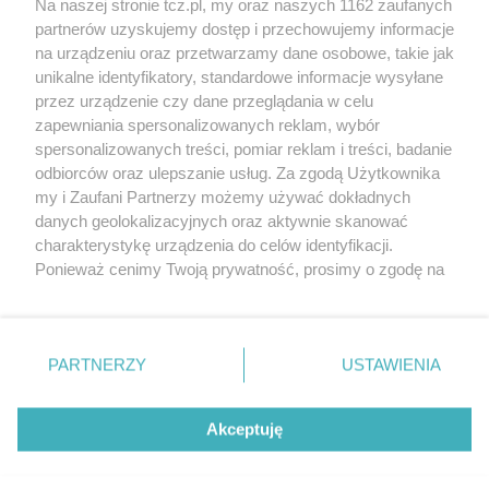
Na naszej stronie tcz.pl, my oraz naszych 1162 zaufanych
partnerów uzyskujemy dostęp i przechowujemy informacje
na urządzeniu oraz przetwarzamy dane osobowe, takie jak
unikalne identyfikatory, standardowe informacje wysyłane
przez urządzenie czy dane przeglądania w celu
zapewniania spersonalizowanych reklam, wybór
O FIRMIE
POLITYKA PRYWATNOŚCI
HOSTING
spersonalizowanych treści, pomiar reklam i treści, badanie
REKLAMA
WSPÓŁPRACA
RSS
FACEBOOK
KONTAKT
odbiorców oraz ulepszanie usług. Za zgodą Użytkownika
my i Zaufani Partnerzy możemy używać dokładnych
Nasze serwisy
danych geolokalizacyjnych oraz aktywnie skanować
charakterystykę urządzenia do celów identyfikacji.
Aktualności
Muzyka i kultura
Ponieważ cenimy Twoją prywatność, prosimy o zgodę na
Tcz24
Archiwum wydarzeń
korzystanie z tych technologii poprzez kliknięcie
Kronika Policyjna
Telewizja Internetowa
„Akceptuję”. Zgoda jest dobrowolna i zawsze możesz ją
Kalendarz imprez
Sport
zmienić/wycofać klikając przycisk ustawień prywatności
Salony urody i masażu
Żłobki i przedszkola
PARTNERZY
USTAWIENIA
Historia miasta
Zdjęcia miasta
znajdujący się w lewym dolnym rogu strony
. Niektóre
Władze miasta
Zabytki
rodzaje przetwarzania danych nie wymagają zgody
użytkownika, ale masz prawo sprzeciwić się takiemu
Akceptuję
przetwarzaniu. Preferencje będą miały zastosowania tylko
na tej witrynie.
Zainstaluj aplikację Tcz.pl w Google Play:
Android