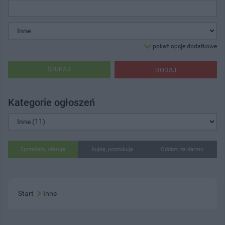
pokaż opcje dodatkowe
SZUKAJ
DODAJ
Kategorie ogłoszeń
Sprzedam, oferuję
Kupię, poszukuję
Oddam za darmo
Start
Inne