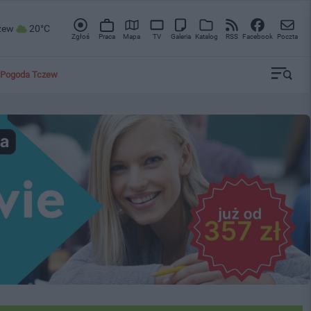
zew
20°C
Zgłoś
Praca
Mapa
TV
Galeria
Katalog
RSS
Facebook
Poczta
Pogoda Tczew