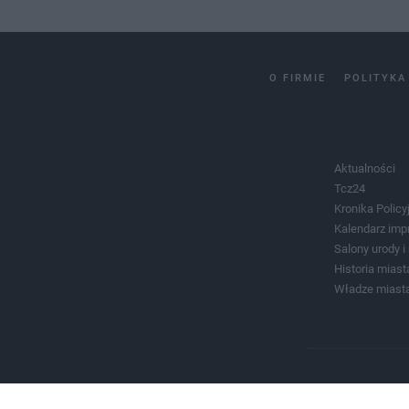
O FIRMIE
POLITYKA
Aktualności
Tcz24
Kronika Policy
Kalendarz imp
Salony urody 
Historia miast
Władze miast