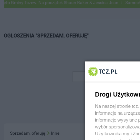
o Gminy Tczew. Na początek Shaun Baker & Jessica Jean
Samochody 
OGŁOSZENIA "SPRZEDAM, OFERUJĘ"
Drogi Użytkow
Na naszej stronie tc
informacje na urządze
informacje wysyłane 
wybór spersonalizowan
Sprzedam, oferuję
Inne
Użytkownika my i Zau