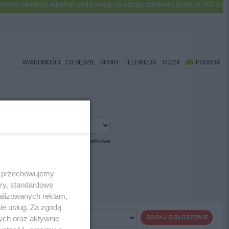
 alkoholu wjechał pod pociąg narażając zdrowie i życie ok 500 pasaże
WIADOMOŚCI
CO BĘDZIE
SPORT
TELEWIZJA
TCZ24
POGODA
pokaż opcje dodatkowe
 i przechowujemy
ory, standardowe
alizowanych reklam,
ie usług. Za zgodą
ych oraz aktywnie
DODAJ OGŁOSZENIE