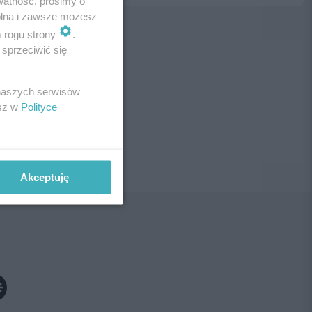
watność, prosimy o
wolna i zawsze możesz
m rogu strony
.
sprzeciwić się
ne!
 naszych serwisów
esz w
Polityce
Akceptuję