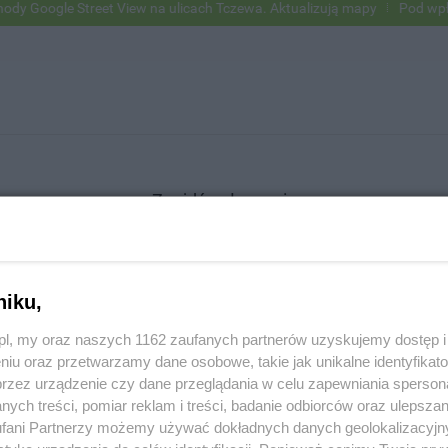
Google Street View na ulicach Tczewa. Aktualizują mapy
Pod wpływem
Znajdź ogłoszenie
niku,
SZUKAJ
z.pl, my oraz naszych 1162 zaufanych partnerów uzyskujemy dostęp
niu oraz przetwarzamy dane osobowe, takie jak unikalne identyfikat
przez urządzenie czy dane przeglądania w celu zapewniania sperson
ych treści, pomiar reklam i treści, badanie odbiorców oraz ulepszan
fani Partnerzy możemy używać dokładnych danych geolokalizacyjn