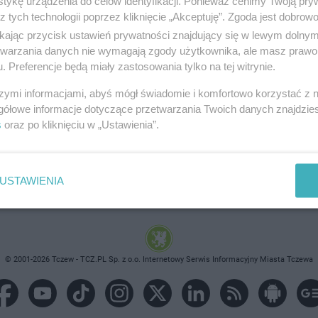
tykę urządzenia do celów identyfikacji. Ponieważ cenimy Twoją pry
z tych technologii poprzez kliknięcie „Akceptuję”. Zgoda jest dobro
ikając przycisk ustawień prywatności znajdujący się w lewym dolny
etwarzania danych nie wymagają zgody użytkownika, ale masz prawo 
. Preferencje będą miały zastosowania tylko na tej witrynie.
brane ogłoszenie nie istnieje lub nie jest jeszcze aktyw
szymi informacjami, abyś mógł świadomie i komfortowo korzystać z
gółowe informacje dotyczące przetwarzania Twoich danych znajdzi
s
oraz po kliknięciu w „Ustawienia”.
USTAWIENIA
© 2001-2026 Tczew - TCZ.PL Sp. z o.o. Internetowy Serwis Informacyjny Miasta Tczewa