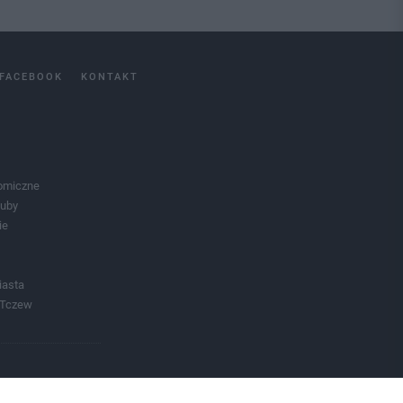
FACEBOOK
KONTAKT
omiczne
luby
ie
iasta
 Tczew