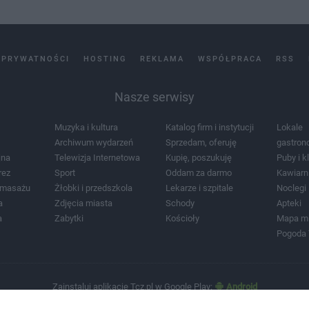
 PRYWATNOŚCI
HOSTING
REKLAMA
WSPÓŁPRACA
RSS
Nasze serwisy
Muzyka i kultura
Katalog firm i instytucji
Lokale
Archiwum wydarzeń
Sprzedam, oferuję
gastron
jna
Telewizja Internetowa
Kupię, poszukuję
Puby i k
rez
Sport
Oddam za darmo
Kawiarn
i masażu
Żłobki i przedszkola
Lekarze i szpitale
Noclegi
a
Zdjęcia miasta
Schody
Apteki
a
Zabytki
Kościoły
Mapa m
Pogoda
Zainstaluj aplikację Tcz.pl w Google Play:
Android