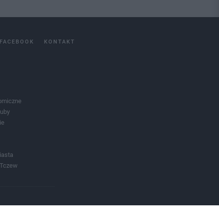
FACEBOOK
KONTAKT
omiczne
luby
ie
iasta
 Tczew