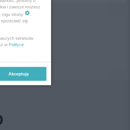
watność, prosimy o
wolna i zawsze możesz
m rogu strony
.
sprzeciwić się
ne!
 naszych serwisów
esz w
Polityce
Akceptuję