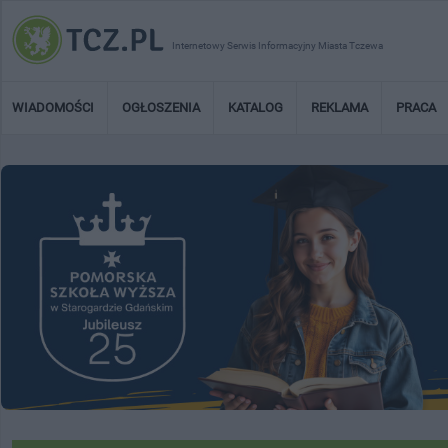
Internetowy Serwis Informacyjny Miasta Tczewa
WIADOMOŚCI
OGŁOSZENIA
KATALOG
REKLAMA
PRACA