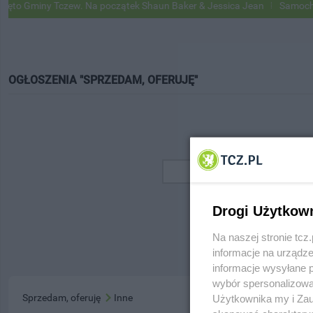
o Gminy Tczew. Na początek Shaun Baker & Jessica Jean
Samochody 
OGŁOSZENIA "SPRZEDAM, OFERUJĘ"
Drogi Użytkow
Na naszej stronie tc
informacje na urządze
informacje wysyłane 
wybór spersonalizowan
Sprzedam, oferuję
Inne
Użytkownika my i Zau