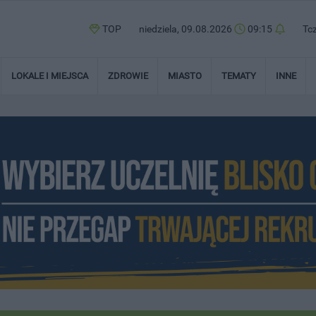
TOP
niedziela, 09.08.2026
09:15
Tc
LOKALE I MIEJSCA
ZDROWIE
MIASTO
TEMATY
INNE