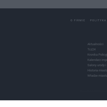
O FIRMIE
POLITYKA
Aktualności
Tcz24
Kronika Policy
Kalendarz imp
Salony urody 
Historia miast
Władze miast