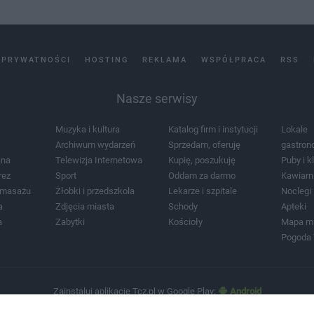
 PRYWATNOŚCI
HOSTING
REKLAMA
WSPÓŁPRACA
RSS
Nasze serwisy
Muzyka i kultura
Katalog firm i instytucji
Lokale
Archiwum wydarzeń
Sprzedam, oferuję
gastron
jna
Telewizja Internetowa
Kupię, poszukuję
Puby i k
rez
Sport
Oddam za darmo
Kawiarn
i masażu
Żłobki i przedszkola
Lekarze i szpitale
Noclegi
a
Zdjęcia miasta
Schody
Apteki
a
Zabytki
Kościoły
Mapa m
Pogoda
Zainstaluj aplikację Tcz.pl w Google Play:
Android