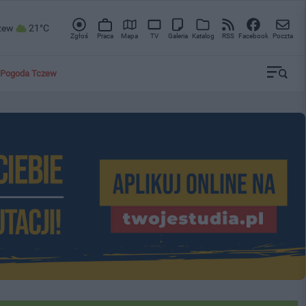
zew
21°C
Zgłoś
Praca
Mapa
TV
Galeria
Katalog
RSS
Facebook
Poczta
Pogoda Tczew