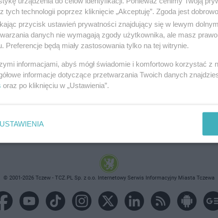
tykę urządzenia do celów identyfikacji. Ponieważ cenimy Twoją pry
z tych technologii poprzez kliknięcie „Akceptuję”. Zgoda jest dobro
ikając przycisk ustawień prywatności znajdujący się w lewym dolny
etwarzania danych nie wymagają zgody użytkownika, ale masz prawo 
. Preferencje będą miały zastosowania tylko na tej witrynie.
brane ogłoszenie nie istnieje lub nie jest jeszcze aktyw
szymi informacjami, abyś mógł świadomie i komfortowo korzystać z
gółowe informacje dotyczące przetwarzania Twoich danych znajdzi
s
oraz po kliknięciu w „Ustawienia”.
USTAWIENIA
© 2001-2026 Tczew - TCZ.PL Sp. z o.o. Internetowy Serwis Informacyjny Miasta Tczewa