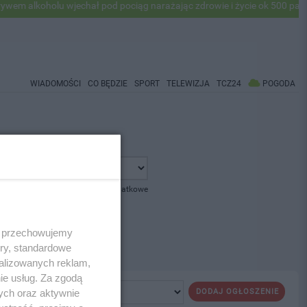
 alkoholu wjechał pod pociąg narażając zdrowie i życie ok 500 pasaże
WIADOMOŚCI
CO BĘDZIE
SPORT
TELEWIZJA
TCZ24
POGODA
pokaż opcje dodatkowe
 i przechowujemy
ory, standardowe
alizowanych reklam,
ie usług. Za zgodą
ych oraz aktywnie
DODAJ OGŁOSZENIE