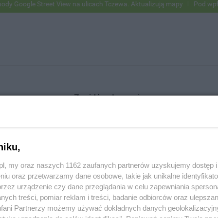
Google Street View na ulicach Tczewa. Aktualizują mapy
Pod wpływem
Znajdź ogłoszenie
niku,
SZUKAJ
z.pl, my oraz naszych 1162 zaufanych partnerów uzyskujemy dostęp
niu oraz przetwarzamy dane osobowe, takie jak unikalne identyfikat
przez urządzenie czy dane przeglądania w celu zapewniania sperson
ych treści, pomiar reklam i treści, badanie odbiorców oraz ulepszan
fani Partnerzy możemy używać dokładnych danych geolokalizacyjn