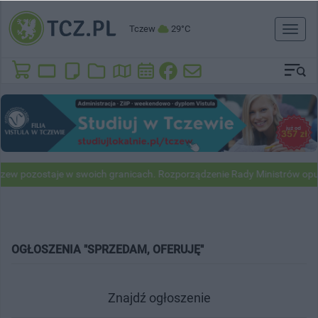
Tczew
29°C
Toggl
naviga
zew pozostaje w swoich granicach. Rozporządzenie Rady Ministrów opu
OGŁOSZENIA "SPRZEDAM, OFERUJĘ"
Znajdź ogłoszenie