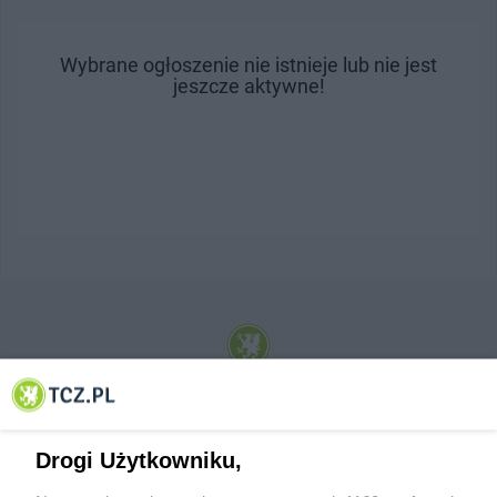
Wybrane ogłoszenie nie istnieje lub nie jest
jeszcze aktywne!
© 2001-2026 Tczew - TCZ.PL Sp. z o.o. Internetowy Serwis Informacyjny Miasta
Tczewa
Drogi Użytkowniku,