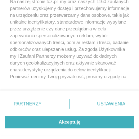
Na naszej stronie tcz.pl, my oraz naszych 1160 zaufanych
partnerów uzyskujemy dostęp i przechowujemy informacje
na urządzeniu oraz przetwarzamy dane osobowe, takie jak
unikalne identyfikatory, standardowe informacje wysyłane
przez urządzenie czy dane przeglądania w celu
zapewniania spersonalizowanych reklam, wybór
O FIRMIE
POLITYKA PRYWATNOŚCI
HOSTING
spersonalizowanych treści, pomiar reklam i treści, badanie
REKLAMA
WSPÓŁPRACA
RSS
FACEBOOK
KONTAKT
odbiorców oraz ulepszanie usług. Za zgodą Użytkownika
my i Zaufani Partnerzy możemy używać dokładnych
Nasze serwisy
danych geolokalizacyjnych oraz aktywnie skanować
charakterystykę urządzenia do celów identyfikacji.
Aktualności
Muzyka i kultura
Ponieważ cenimy Twoją prywatność, prosimy o zgodę na
Tcz24
Archiwum wydarzeń
korzystanie z tych technologii poprzez kliknięcie
Kronika Policyjna
Telewizja Internetowa
„Akceptuję”. Zgoda jest dobrowolna i zawsze możesz ją
Kalendarz imprez
Sport
zmienić/wycofać klikając przycisk ustawień prywatności
Salony urody i masażu
Żłobki i przedszkola
PARTNERZY
USTAWIENIA
Historia miasta
Zdjęcia miasta
znajdujący się w lewym dolnym rogu strony
. Niektóre
Władze miasta
Zabytki
rodzaje przetwarzania danych nie wymagają zgody
użytkownika, ale masz prawo sprzeciwić się takiemu
Akceptuję
przetwarzaniu. Preferencje będą miały zastosowania tylko
na tej witrynie.
Zainstaluj aplikację Tcz.pl w Google Play:
Android