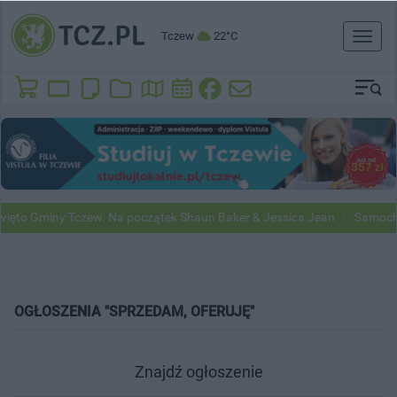
Tczew
22°C
Toggl
naviga
ięto Gminy Tczew. Na początek Shaun Baker & Jessica Jean
Samochod
OGŁOSZENIA "SPRZEDAM, OFERUJĘ"
Znajdź ogłoszenie