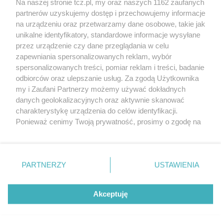
Na naszej stronie tcz.pl, my oraz naszych 1162 zaufanych
partnerów uzyskujemy dostęp i przechowujemy informacje
na urządzeniu oraz przetwarzamy dane osobowe, takie jak
unikalne identyfikatory, standardowe informacje wysyłane
przez urządzenie czy dane przeglądania w celu
zapewniania spersonalizowanych reklam, wybór
O FIRMIE
POLITYKA PRYWATNOŚCI
HOSTING
spersonalizowanych treści, pomiar reklam i treści, badanie
REKLAMA
WSPÓŁPRACA
RSS
FACEBOOK
KONTAKT
odbiorców oraz ulepszanie usług. Za zgodą Użytkownika
my i Zaufani Partnerzy możemy używać dokładnych
Nasze serwisy
danych geolokalizacyjnych oraz aktywnie skanować
charakterystykę urządzenia do celów identyfikacji.
Aktualności
Muzyka i kultura
Ponieważ cenimy Twoją prywatność, prosimy o zgodę na
Tcz24
Archiwum wydarzeń
korzystanie z tych technologii poprzez kliknięcie
Kronika Policyjna
Telewizja Internetowa
„Akceptuję”. Zgoda jest dobrowolna i zawsze możesz ją
Kalendarz imprez
Sport
zmienić/wycofać klikając przycisk ustawień prywatności
Salony urody i masażu
Żłobki i przedszkola
PARTNERZY
USTAWIENIA
Historia miasta
Zdjęcia miasta
znajdujący się w lewym dolnym rogu strony
. Niektóre
Władze miasta
Zabytki
rodzaje przetwarzania danych nie wymagają zgody
użytkownika, ale masz prawo sprzeciwić się takiemu
Akceptuję
przetwarzaniu. Preferencje będą miały zastosowania tylko
na tej witrynie.
Zainstaluj aplikację Tcz.pl w Google Play:
Android