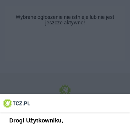
Wybrane ogłoszenie nie istnieje lub nie jest
jeszcze aktywne!
© 2001-2026 Tczew - TCZ.PL Sp. z o.o. Internetowy Serwis Informacyjny Miasta
Tczewa
Drogi Użytkowniku,