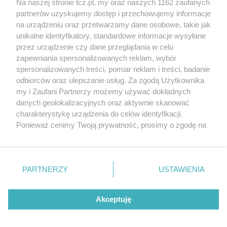
Na naszej stronie tcz.pl, my oraz naszych 1162 zaufanych
partnerów uzyskujemy dostęp i przechowujemy informacje
na urządzeniu oraz przetwarzamy dane osobowe, takie jak
unikalne identyfikatory, standardowe informacje wysyłane
przez urządzenie czy dane przeglądania w celu
zapewniania spersonalizowanych reklam, wybór
O FIRMIE
POLITYKA PRYWATNOŚCI
HOSTING
spersonalizowanych treści, pomiar reklam i treści, badanie
REKLAMA
WSPÓŁPRACA
RSS
FACEBOOK
KONTAKT
odbiorców oraz ulepszanie usług. Za zgodą Użytkownika
my i Zaufani Partnerzy możemy używać dokładnych
Nasze serwisy
danych geolokalizacyjnych oraz aktywnie skanować
charakterystykę urządzenia do celów identyfikacji.
Aktualności
Muzyka i kultura
Ponieważ cenimy Twoją prywatność, prosimy o zgodę na
Tcz24
Archiwum wydarzeń
korzystanie z tych technologii poprzez kliknięcie
Kronika Policyjna
Telewizja Internetowa
„Akceptuję”. Zgoda jest dobrowolna i zawsze możesz ją
Kalendarz imprez
Sport
zmienić/wycofać klikając przycisk ustawień prywatności
Salony urody i masażu
Żłobki i przedszkola
PARTNERZY
USTAWIENIA
Historia miasta
Zdjęcia miasta
znajdujący się w lewym dolnym rogu strony
. Niektóre
Władze miasta
Zabytki
rodzaje przetwarzania danych nie wymagają zgody
użytkownika, ale masz prawo sprzeciwić się takiemu
Akceptuję
przetwarzaniu. Preferencje będą miały zastosowania tylko
na tej witrynie.
Zainstaluj aplikację Tcz.pl w Google Play:
Android