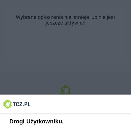
Wybrane ogłoszenie nie istnieje lub nie jest
jeszcze aktywne!
© 2001-2026 Tczew - TCZ.PL Sp. z o.o. Internetowy Serwis Informacyjny Miasta
Tczewa
Drogi Użytkowniku,