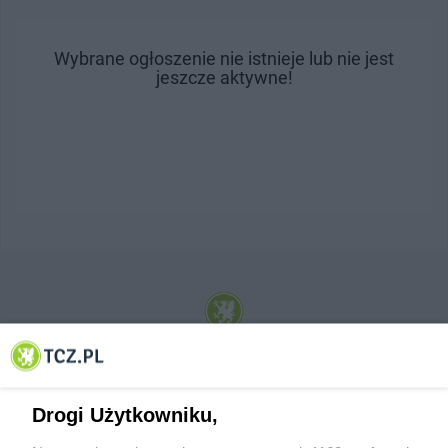
Wybrane ogłoszenie nie istnieje lub nie jest
jeszcze aktywne!
© 2001-2026 Tczew - TCZ.PL Sp. z o.o. Internetowy Serwis Informacyjny Miasta
Tczewa
Drogi Użytkowniku,