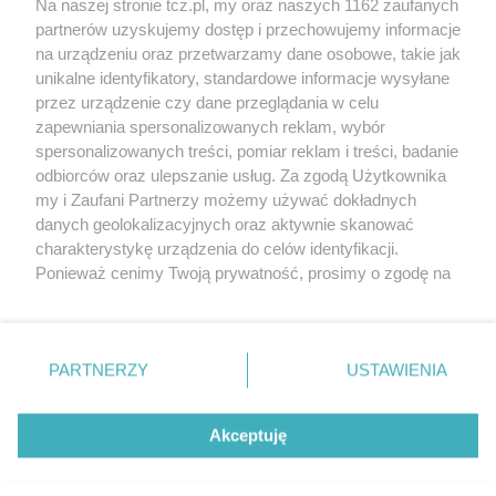
Na naszej stronie tcz.pl, my oraz naszych 1162 zaufanych
partnerów uzyskujemy dostęp i przechowujemy informacje
na urządzeniu oraz przetwarzamy dane osobowe, takie jak
unikalne identyfikatory, standardowe informacje wysyłane
przez urządzenie czy dane przeglądania w celu
zapewniania spersonalizowanych reklam, wybór
O FIRMIE
POLITYKA PRYWATNOŚCI
HOSTING
spersonalizowanych treści, pomiar reklam i treści, badanie
REKLAMA
WSPÓŁPRACA
RSS
FACEBOOK
KONTAKT
odbiorców oraz ulepszanie usług. Za zgodą Użytkownika
my i Zaufani Partnerzy możemy używać dokładnych
Nasze serwisy
danych geolokalizacyjnych oraz aktywnie skanować
charakterystykę urządzenia do celów identyfikacji.
Aktualności
Muzyka i kultura
Ponieważ cenimy Twoją prywatność, prosimy o zgodę na
Tcz24
Archiwum wydarzeń
korzystanie z tych technologii poprzez kliknięcie
Kronika Policyjna
Telewizja Internetowa
„Akceptuję”. Zgoda jest dobrowolna i zawsze możesz ją
Kalendarz imprez
Sport
zmienić/wycofać klikając przycisk ustawień prywatności
Salony urody i masażu
Żłobki i przedszkola
PARTNERZY
USTAWIENIA
Historia miasta
Zdjęcia miasta
znajdujący się w lewym dolnym rogu strony
. Niektóre
Władze miasta
Zabytki
rodzaje przetwarzania danych nie wymagają zgody
użytkownika, ale masz prawo sprzeciwić się takiemu
Akceptuję
przetwarzaniu. Preferencje będą miały zastosowania tylko
na tej witrynie.
Zainstaluj aplikację Tcz.pl w Google Play:
Android