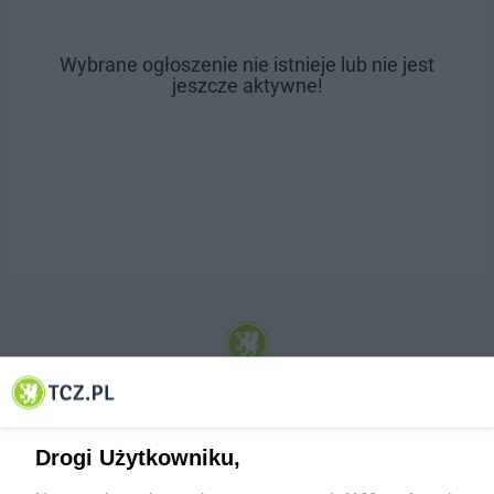
Wybrane ogłoszenie nie istnieje lub nie jest
jeszcze aktywne!
© 2001-2026 Tczew - TCZ.PL Sp. z o.o. Internetowy Serwis Informacyjny Miasta
Tczewa
Drogi Użytkowniku,