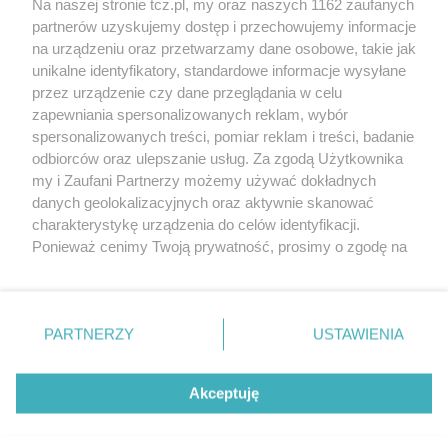
Na naszej stronie tcz.pl, my oraz naszych 1162 zaufanych
partnerów uzyskujemy dostęp i przechowujemy informacje
na urządzeniu oraz przetwarzamy dane osobowe, takie jak
unikalne identyfikatory, standardowe informacje wysyłane
przez urządzenie czy dane przeglądania w celu
zapewniania spersonalizowanych reklam, wybór
O FIRMIE
POLITYKA PRYWATNOŚCI
HOSTING
spersonalizowanych treści, pomiar reklam i treści, badanie
REKLAMA
WSPÓŁPRACA
RSS
FACEBOOK
KONTAKT
odbiorców oraz ulepszanie usług. Za zgodą Użytkownika
my i Zaufani Partnerzy możemy używać dokładnych
Nasze serwisy
danych geolokalizacyjnych oraz aktywnie skanować
charakterystykę urządzenia do celów identyfikacji.
Aktualności
Muzyka i kultura
Ponieważ cenimy Twoją prywatność, prosimy o zgodę na
Tcz24
Archiwum wydarzeń
korzystanie z tych technologii poprzez kliknięcie
Kronika Policyjna
Telewizja Internetowa
„Akceptuję”. Zgoda jest dobrowolna i zawsze możesz ją
Kalendarz imprez
Sport
zmienić/wycofać klikając przycisk ustawień prywatności
Salony urody i masażu
Żłobki i przedszkola
PARTNERZY
USTAWIENIA
Historia miasta
Zdjęcia miasta
znajdujący się w lewym dolnym rogu strony
. Niektóre
Władze miasta
Zabytki
rodzaje przetwarzania danych nie wymagają zgody
użytkownika, ale masz prawo sprzeciwić się takiemu
Akceptuję
przetwarzaniu. Preferencje będą miały zastosowania tylko
na tej witrynie.
Zainstaluj aplikację Tcz.pl w Google Play:
Android