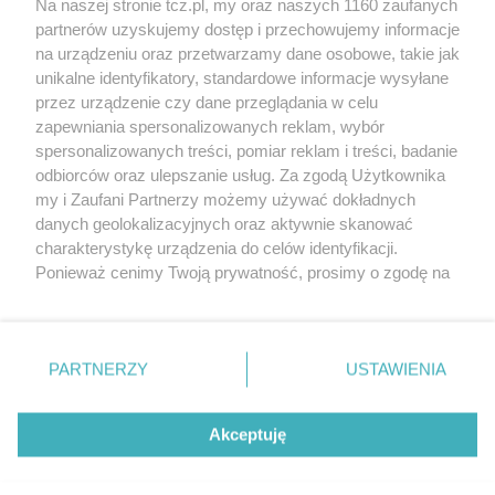
Na naszej stronie tcz.pl, my oraz naszych 1160 zaufanych
partnerów uzyskujemy dostęp i przechowujemy informacje
na urządzeniu oraz przetwarzamy dane osobowe, takie jak
unikalne identyfikatory, standardowe informacje wysyłane
przez urządzenie czy dane przeglądania w celu
zapewniania spersonalizowanych reklam, wybór
O FIRMIE
POLITYKA PRYWATNOŚCI
HOSTING
spersonalizowanych treści, pomiar reklam i treści, badanie
REKLAMA
WSPÓŁPRACA
RSS
FACEBOOK
KONTAKT
odbiorców oraz ulepszanie usług. Za zgodą Użytkownika
my i Zaufani Partnerzy możemy używać dokładnych
Nasze serwisy
danych geolokalizacyjnych oraz aktywnie skanować
charakterystykę urządzenia do celów identyfikacji.
Aktualności
Muzyka i kultura
Ponieważ cenimy Twoją prywatność, prosimy o zgodę na
Tcz24
Archiwum wydarzeń
korzystanie z tych technologii poprzez kliknięcie
Kronika Policyjna
Telewizja Internetowa
„Akceptuję”. Zgoda jest dobrowolna i zawsze możesz ją
Kalendarz imprez
Sport
zmienić/wycofać klikając przycisk ustawień prywatności
Salony urody i masażu
Żłobki i przedszkola
PARTNERZY
USTAWIENIA
Historia miasta
Zdjęcia miasta
znajdujący się w lewym dolnym rogu strony
. Niektóre
Władze miasta
Zabytki
rodzaje przetwarzania danych nie wymagają zgody
użytkownika, ale masz prawo sprzeciwić się takiemu
Akceptuję
przetwarzaniu. Preferencje będą miały zastosowania tylko
na tej witrynie.
Zainstaluj aplikację Tcz.pl w Google Play:
Android