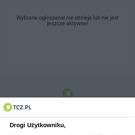
Wybrane ogłoszenie nie istnieje lub nie jest
jeszcze aktywne!
© 2001-2026 Tczew - TCZ.PL Sp. z o.o. Internetowy Serwis Informacyjny Miasta
Tczewa
Drogi Użytkowniku,