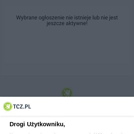
Wybrane ogłoszenie nie istnieje lub nie jest
jeszcze aktywne!
© 2001-2026 Tczew - TCZ.PL Sp. z o.o. Internetowy Serwis Informacyjny Miasta
Tczewa
Drogi Użytkowniku,