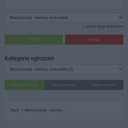
pokaż opcje dodatkowe
SZUKAJ
DODAJ
Kategorie ogłoszeń
Sprzedam, oferuję
Kupię, poszukuję
Oddam za darmo
Start
Motoryzacja - motory,...