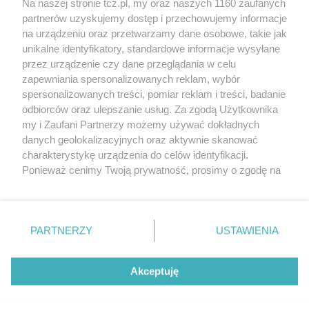
Na naszej stronie tcz.pl, my oraz naszych 1160 zaufanych
partnerów uzyskujemy dostęp i przechowujemy informacje
na urządzeniu oraz przetwarzamy dane osobowe, takie jak
unikalne identyfikatory, standardowe informacje wysyłane
przez urządzenie czy dane przeglądania w celu
zapewniania spersonalizowanych reklam, wybór
O FIRMIE
POLITYKA PRYWATNOŚCI
HOSTING
spersonalizowanych treści, pomiar reklam i treści, badanie
REKLAMA
WSPÓŁPRACA
RSS
FACEBOOK
KONTAKT
odbiorców oraz ulepszanie usług. Za zgodą Użytkownika
my i Zaufani Partnerzy możemy używać dokładnych
Nasze serwisy
danych geolokalizacyjnych oraz aktywnie skanować
charakterystykę urządzenia do celów identyfikacji.
Aktualności
Muzyka i kultura
Ponieważ cenimy Twoją prywatność, prosimy o zgodę na
Tcz24
Archiwum wydarzeń
korzystanie z tych technologii poprzez kliknięcie
Kronika Policyjna
Telewizja Internetowa
„Akceptuję”. Zgoda jest dobrowolna i zawsze możesz ją
Kalendarz imprez
Sport
zmienić/wycofać klikając przycisk ustawień prywatności
Salony urody i masażu
Żłobki i przedszkola
PARTNERZY
USTAWIENIA
Historia miasta
Zdjęcia miasta
znajdujący się w lewym dolnym rogu strony
. Niektóre
Władze miasta
Zabytki
rodzaje przetwarzania danych nie wymagają zgody
użytkownika, ale masz prawo sprzeciwić się takiemu
Akceptuję
przetwarzaniu. Preferencje będą miały zastosowania tylko
na tej witrynie.
Zainstaluj aplikację Tcz.pl w Google Play:
Android