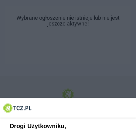
Wybrane ogłoszenie nie istnieje lub nie jest
jeszcze aktywne!
© 2001-2026 Tczew - TCZ.PL Sp. z o.o. Internetowy Serwis Informacyjny Miasta
Tczewa
Drogi Użytkowniku,