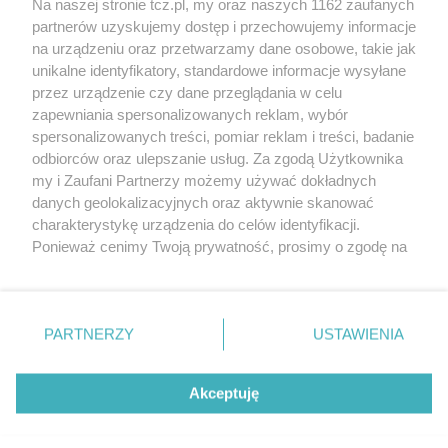
Na naszej stronie tcz.pl, my oraz naszych 1162 zaufanych
partnerów uzyskujemy dostęp i przechowujemy informacje
na urządzeniu oraz przetwarzamy dane osobowe, takie jak
unikalne identyfikatory, standardowe informacje wysyłane
przez urządzenie czy dane przeglądania w celu
zapewniania spersonalizowanych reklam, wybór
O FIRMIE
POLITYKA PRYWATNOŚCI
HOSTING
spersonalizowanych treści, pomiar reklam i treści, badanie
REKLAMA
WSPÓŁPRACA
RSS
FACEBOOK
KONTAKT
odbiorców oraz ulepszanie usług. Za zgodą Użytkownika
my i Zaufani Partnerzy możemy używać dokładnych
Nasze serwisy
danych geolokalizacyjnych oraz aktywnie skanować
charakterystykę urządzenia do celów identyfikacji.
Aktualności
Muzyka i kultura
Ponieważ cenimy Twoją prywatność, prosimy o zgodę na
Tcz24
Archiwum wydarzeń
korzystanie z tych technologii poprzez kliknięcie
Kronika Policyjna
Telewizja Internetowa
„Akceptuję”. Zgoda jest dobrowolna i zawsze możesz ją
Kalendarz imprez
Sport
zmienić/wycofać klikając przycisk ustawień prywatności
Salony urody i masażu
Żłobki i przedszkola
PARTNERZY
USTAWIENIA
Historia miasta
Zdjęcia miasta
znajdujący się w lewym dolnym rogu strony
. Niektóre
Władze miasta
Zabytki
rodzaje przetwarzania danych nie wymagają zgody
użytkownika, ale masz prawo sprzeciwić się takiemu
Akceptuję
przetwarzaniu. Preferencje będą miały zastosowania tylko
na tej witrynie.
Zainstaluj aplikację Tcz.pl w Google Play:
Android