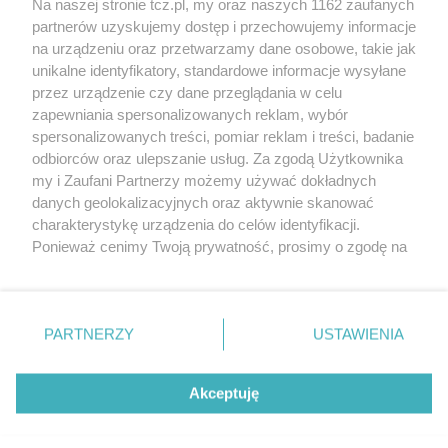
Na naszej stronie tcz.pl, my oraz naszych 1162 zaufanych
partnerów uzyskujemy dostęp i przechowujemy informacje
na urządzeniu oraz przetwarzamy dane osobowe, takie jak
unikalne identyfikatory, standardowe informacje wysyłane
przez urządzenie czy dane przeglądania w celu
zapewniania spersonalizowanych reklam, wybór
O FIRMIE
POLITYKA PRYWATNOŚCI
HOSTING
spersonalizowanych treści, pomiar reklam i treści, badanie
REKLAMA
WSPÓŁPRACA
RSS
FACEBOOK
KONTAKT
odbiorców oraz ulepszanie usług. Za zgodą Użytkownika
my i Zaufani Partnerzy możemy używać dokładnych
Nasze serwisy
danych geolokalizacyjnych oraz aktywnie skanować
charakterystykę urządzenia do celów identyfikacji.
Aktualności
Muzyka i kultura
Ponieważ cenimy Twoją prywatność, prosimy o zgodę na
Tcz24
Archiwum wydarzeń
korzystanie z tych technologii poprzez kliknięcie
Kronika Policyjna
Telewizja Internetowa
„Akceptuję”. Zgoda jest dobrowolna i zawsze możesz ją
Kalendarz imprez
Sport
zmienić/wycofać klikając przycisk ustawień prywatności
Salony urody i masażu
Żłobki i przedszkola
PARTNERZY
USTAWIENIA
Historia miasta
Zdjęcia miasta
znajdujący się w lewym dolnym rogu strony
. Niektóre
Władze miasta
Zabytki
rodzaje przetwarzania danych nie wymagają zgody
użytkownika, ale masz prawo sprzeciwić się takiemu
Akceptuję
przetwarzaniu. Preferencje będą miały zastosowania tylko
na tej witrynie.
Zainstaluj aplikację Tcz.pl w Google Play:
Android