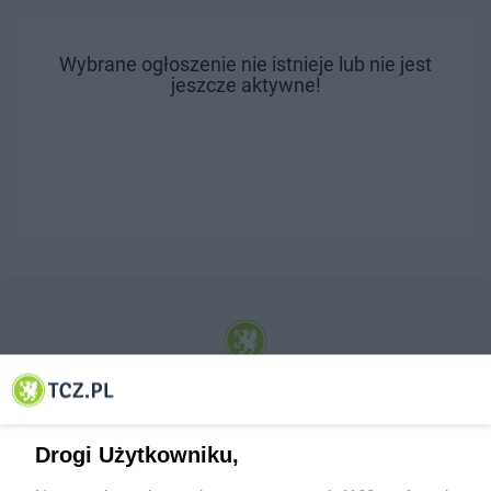
Wybrane ogłoszenie nie istnieje lub nie jest
jeszcze aktywne!
© 2001-2026 Tczew - TCZ.PL Sp. z o.o. Internetowy Serwis Informacyjny Miasta
Tczewa
Drogi Użytkowniku,