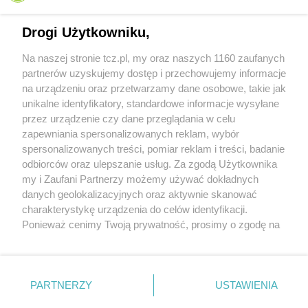
Drogi Użytkowniku,
Na naszej stronie tcz.pl, my oraz naszych 1160 zaufanych
partnerów uzyskujemy dostęp i przechowujemy informacje
na urządzeniu oraz przetwarzamy dane osobowe, takie jak
unikalne identyfikatory, standardowe informacje wysyłane
przez urządzenie czy dane przeglądania w celu
zapewniania spersonalizowanych reklam, wybór
O FIRMIE
POLITYKA PRYWATNOŚCI
HOSTING
spersonalizowanych treści, pomiar reklam i treści, badanie
REKLAMA
WSPÓŁPRACA
RSS
FACEBOOK
KONTAKT
odbiorców oraz ulepszanie usług. Za zgodą Użytkownika
my i Zaufani Partnerzy możemy używać dokładnych
Nasze serwisy
danych geolokalizacyjnych oraz aktywnie skanować
charakterystykę urządzenia do celów identyfikacji.
Aktualności
Muzyka i kultura
Ponieważ cenimy Twoją prywatność, prosimy o zgodę na
Tcz24
Archiwum wydarzeń
korzystanie z tych technologii poprzez kliknięcie
Kronika Policyjna
Telewizja Internetowa
„Akceptuję”. Zgoda jest dobrowolna i zawsze możesz ją
Kalendarz imprez
Sport
zmienić/wycofać klikając przycisk ustawień prywatności
Salony urody i masażu
Żłobki i przedszkola
PARTNERZY
USTAWIENIA
Historia miasta
Zdjęcia miasta
znajdujący się w lewym dolnym rogu strony
. Niektóre
Władze miasta
Zabytki
rodzaje przetwarzania danych nie wymagają zgody