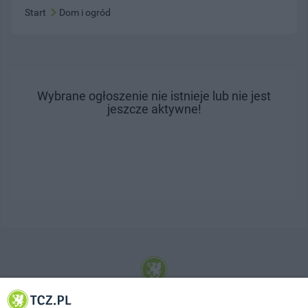
Start
Dom i ogród
Wybrane ogłoszenie nie istnieje lub nie jest
jeszcze aktywne!
© 2001-2026 Tczew - TCZ.PL Sp. z o.o. Internetowy Serwis Informacyjny Miasta
Tczewa