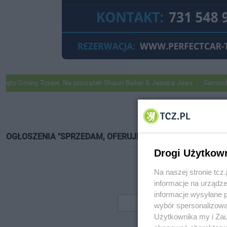
o Gminy Tczew. Na początek Shaun Baker & Jessica Jean
Samochody G
OGŁOSZENIA "SPRZEDAM, OFERUJĘ"
Drogi Użytkow
Na naszej stronie tc
informacje na urządze
informacje wysyłane 
wybór spersonalizowan
Użytkownika my i Zau