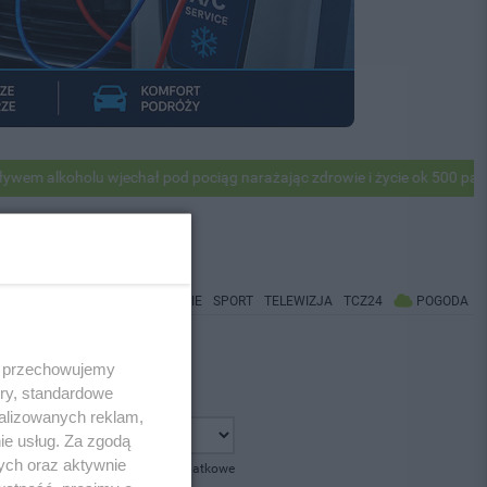
 alkoholu wjechał pod pociąg narażając zdrowie i życie ok 500 pasażer
WIADOMOŚCI
CO BĘDZIE
SPORT
TELEWIZJA
TCZ24
POGODA
 i przechowujemy
ory, standardowe
alizowanych reklam,
ie usług. Za zgodą
ych oraz aktywnie
pokaż opcje dodatkowe