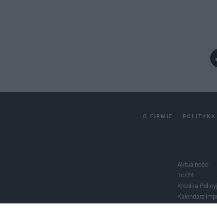
O FIRMIE
POLITYKA
Aktualności
Tcz24
Kronika Policy
Kalendarz imp
Salony urody 