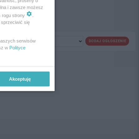
watność, prosimy o
wolna i zawsze możesz
m rogu strony
.
sprzeciwić się
 naszych serwisów
DODAJ OGŁOSZENIE
esz w
Polityce
ne!
Akceptuję