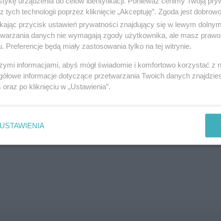
tykę urządzenia do celów identyfikacji. Ponieważ cenimy Twoją pry
z tych technologii poprzez kliknięcie „Akceptuję”. Zgoda jest dobro
SZUKAJ
ikając przycisk ustawień prywatności znajdujący się w lewym dolny
etwarzania danych nie wymagają zgody użytkownika, ale masz prawo 
. Preferencje będą miały zastosowania tylko na tej witrynie.
szymi informacjami, abyś mógł świadomie i komfortowo korzystać z
gółowe informacje dotyczące przetwarzania Twoich danych znajdzi
s
oraz po kliknięciu w „Ustawienia”.
brane ogłoszenie nie istnieje lub nie jest jeszcze aktyw
USTAWIENIA