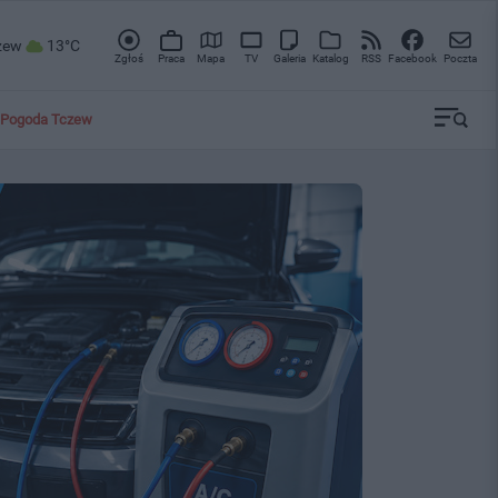
zew
13°C
Zgłoś
Praca
Mapa
TV
Galeria
Katalog
RSS
Facebook
Poczta
Pogoda Tczew