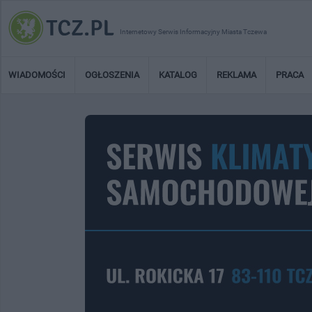
Internetowy Serwis Informacyjny Miasta Tczewa
WIADOMOŚCI
OGŁOSZENIA
KATALOG
REKLAMA
PRACA