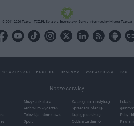
© 2001-2026 Tczew - TCZ.PL Sp. z o.o. Internetowy Serwis Informacyjny Miasta Tczewa
 PRYWATNOŚCI
HOSTING
REKLAMA
WSPÓŁPRACA
RSS
Nasze serwisy
Muzyka i kultura
Katalog firm i instytucji
Lokale
Archiwum wydarzeń
Sprzedam, oferuję
gastron
jna
Telewizja Internetowa
Kupię, poszukuję
Puby i k
rez
Sport
Oddam za darmo
Kawiarn
i masażu
Żłobki i przedszkola
Lekarze i szpitale
Noclegi