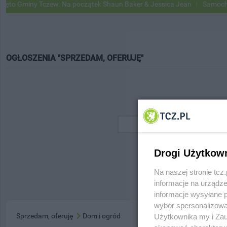
o Gminy Tczew. Na początek Shaun Baker & Jessica Jean
Samochody G
OGŁOSZENIA "SPRZEDAM, OFERUJĘ"
Drogi Użytkow
Na naszej stronie tc
informacje na urządze
informacje wysyłane 
wybór spersonalizowan
Sprzedam, oferuję
Dom i ogród
Użytkownika my i Zau