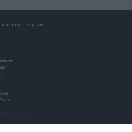
FACEBOOK
KONTAKT
omiczne
luby
ie
iasta
 Tczew