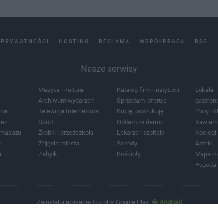
 PRYWATNOŚCI
HOSTING
REKLAMA
WSPÓŁPRACA
RSS
Nasze serwisy
Muzyka i kultura
Katalog firm i instytucji
Lokale
Archiwum wydarzeń
Sprzedam, oferuję
gastron
jna
Telewizja Internetowa
Kupię, poszukuję
Puby i k
rez
Sport
Oddam za darmo
Kawiarn
i masażu
Żłobki i przedszkola
Lekarze i szpitale
Noclegi
a
Zdjęcia miasta
Schody
Apteki
a
Zabytki
Kościoły
Mapa m
Pogoda
Zainstaluj aplikację Tcz.pl w Google Play:
Android