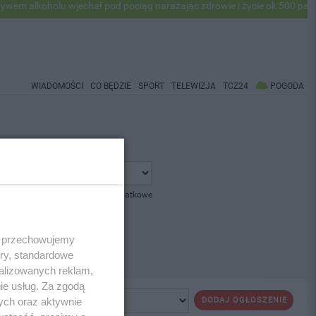
 alkoholu wjechał pod pociąg narażając zdrowie i życie ok 500 pasaże
WIADOMOŚCI
CO BĘDZIE
SPORT
TELEWIZJA
TCZ24
POGODA
pokaż opcje dodatkowe
 i przechowujemy
ory, standardowe
alizowanych reklam,
ie usług. Za zgodą
ych oraz aktywnie
DODAJ OGŁOSZENIE