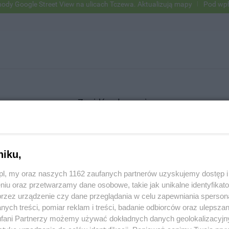
oogle Street View na ulicach Tczewa. Aktualizują mapy
Pod wpływem
Znajdź ogłoszenie
niku,
SZUKAJ
z.pl, my oraz naszych 1162 zaufanych partnerów uzyskujemy dostęp
niu oraz przetwarzamy dane osobowe, takie jak unikalne identyfikat
przez urządzenie czy dane przeglądania w celu zapewniania sperson
ych treści, pomiar reklam i treści, badanie odbiorców oraz ulepszan
fani Partnerzy możemy używać dokładnych danych geolokalizacyjn