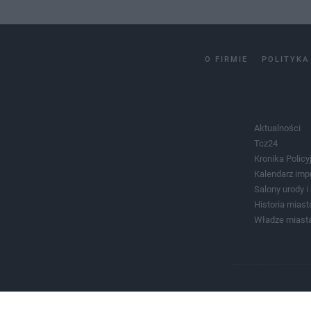
O FIRMIE
POLITYKA
Aktualności
Tcz24
Kronika Policy
Kalendarz imp
Salony urody 
Historia miast
Władze miast