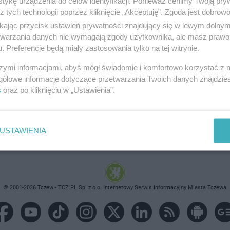
tykę urządzenia do celów identyfikacji. Ponieważ cenimy Twoją pry
z tych technologii poprzez kliknięcie „Akceptuję”. Zgoda jest dobro
ikając przycisk ustawień prywatności znajdujący się w lewym dolny
etwarzania danych nie wymagają zgody użytkownika, ale masz prawo 
. Preferencje będą miały zastosowania tylko na tej witrynie.
brane ogłoszenie nie istnieje lub nie jest jeszcze aktyw
szymi informacjami, abyś mógł świadomie i komfortowo korzystać z
gółowe informacje dotyczące przetwarzania Twoich danych znajdzi
s
oraz po kliknięciu w „Ustawienia”.
USTAWIENIA
© 2001-2026 Tczew - TCZ.PL Sp. z o.o. Internetowy Serwis Informacyjny Miasta Tczewa