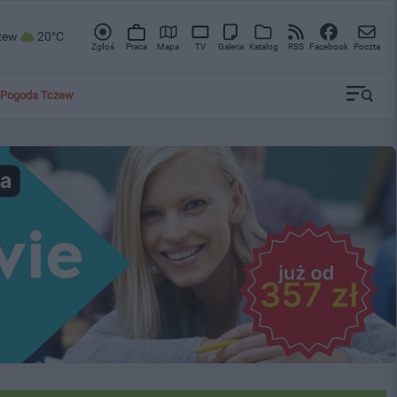
zew
20°C
Zgłoś
Praca
Mapa
TV
Galeria
Katalog
RSS
Facebook
Poczta
Pogoda Tczew