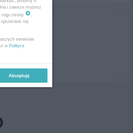
watność, prosimy o
wolna i zawsze możesz
m rogu strony
.
sprzeciwić się
ne!
 naszych serwisów
esz w
Polityce
Akceptuję