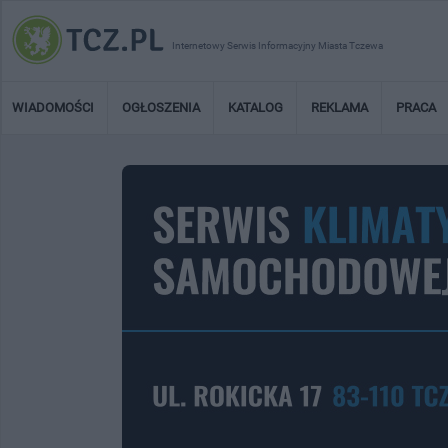
Internetowy Serwis Informacyjny Miasta Tczewa
WIADOMOŚCI
OGŁOSZENIA
KATALOG
REKLAMA
PRACA