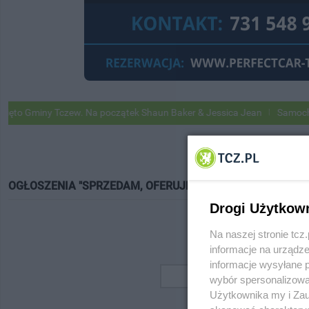
o Gminy Tczew. Na początek Shaun Baker & Jessica Jean
Samochody G
OGŁOSZENIA "SPRZEDAM, OFERUJĘ"
Drogi Użytkow
Na naszej stronie tc
informacje na urządze
informacje wysyłane 
wybór spersonalizowan
Użytkownika my i Zau