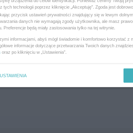
tykę urządzenia do celów identyfikacji. Ponieważ cenimy Twoją pry
z tych technologii poprzez kliknięcie „Akceptuję”. Zgoda jest dobro
SZUKAJ
ikając przycisk ustawień prywatności znajdujący się w lewym dolny
etwarzania danych nie wymagają zgody użytkownika, ale masz prawo 
. Preferencje będą miały zastosowania tylko na tej witrynie.
szymi informacjami, abyś mógł świadomie i komfortowo korzystać z
gółowe informacje dotyczące przetwarzania Twoich danych znajdzi
s
oraz po kliknięciu w „Ustawienia”.
brane ogłoszenie nie istnieje lub nie jest jeszcze aktyw
USTAWIENIA