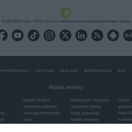
© 2001-2026 Tczew - TCZ.PL Sp. z o.o. Internetowy Serwis Informacyjny Miasta Tczewa
 PRYWATNOŚCI
HOSTING
REKLAMA
WSPÓŁPRACA
RSS
Nasze serwisy
Muzyka i kultura
Katalog firm i instytucji
Lokale
Archiwum wydarzeń
Sprzedam, oferuję
gastron
jna
Telewizja Internetowa
Kupię, poszukuję
Puby i k
rez
Sport
Oddam za darmo
Kawiarn
i masażu
Żłobki i przedszkola
Lekarze i szpitale
Noclegi