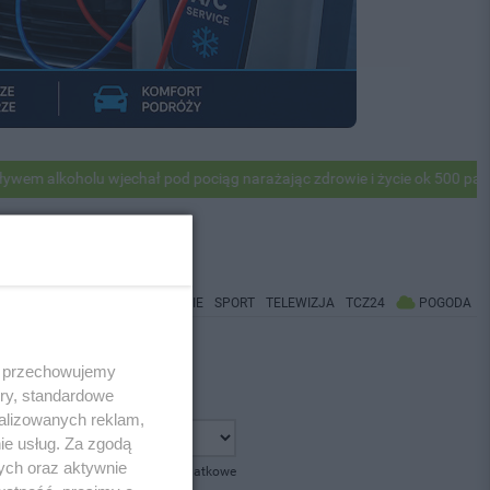
 alkoholu wjechał pod pociąg narażając zdrowie i życie ok 500 pasażer
WIADOMOŚCI
CO BĘDZIE
SPORT
TELEWIZJA
TCZ24
POGODA
 i przechowujemy
ory, standardowe
alizowanych reklam,
ie usług. Za zgodą
ych oraz aktywnie
pokaż opcje dodatkowe