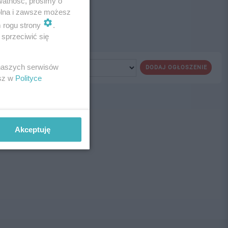
watność, prosimy o
wolna i zawsze możesz
m rogu strony
.
sprzeciwić się
 naszych serwisów
DODAJ OGŁOSZENIE
esz w
Polityce
ne!
Akceptuję