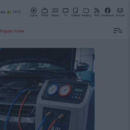
zew
16°C
Zgłoś
Praca
Mapa
TV
Galeria
Katalog
RSS
Facebook
Poczta
Pogoda Tczew