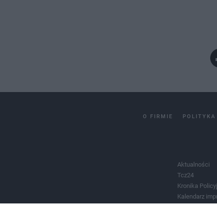
O FIRMIE
POLITYKA
Aktualności
Tcz24
Kronika Policy
Kalendarz imp
Salony urody 