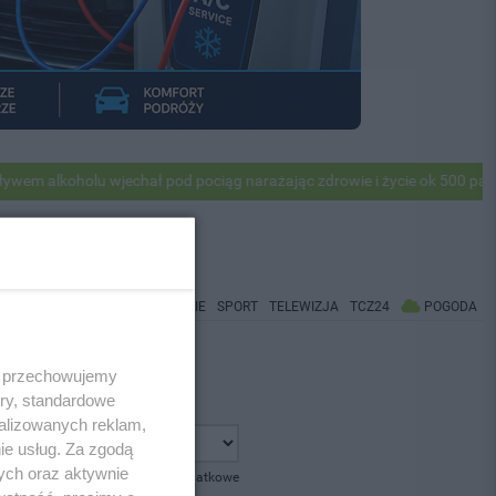
 alkoholu wjechał pod pociąg narażając zdrowie i życie ok 500 pasażer
WIADOMOŚCI
CO BĘDZIE
SPORT
TELEWIZJA
TCZ24
POGODA
 i przechowujemy
ory, standardowe
alizowanych reklam,
ie usług. Za zgodą
ych oraz aktywnie
pokaż opcje dodatkowe