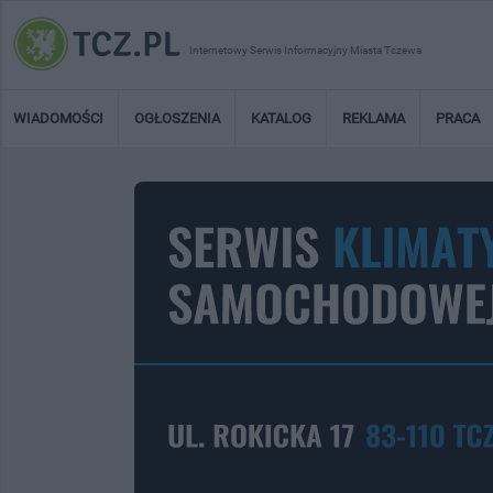
Internetowy Serwis Informacyjny Miasta Tczewa
WIADOMOŚCI
OGŁOSZENIA
KATALOG
REKLAMA
PRACA