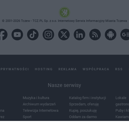
© 2001-2026 Tczew - TCZ.PL Sp. z o.o. Internetowy Serwis Informacyjny Miasta Tczewa
 PRYWATNOŚCI
HOSTING
REKLAMA
WSPÓŁPRACA
RSS
Nasze serwisy
Muzyka i kultura
Katalog firm i instytucji
Lokale
Archiwum wydarzeń
Sprzedam, oferuję
gastron
jna
Telewizja Internetowa
Kupię, poszukuję
Puby i k
rez
Sport
Oddam za darmo
Kawiarn
i masażu
Żłobki i przedszkola
Lekarze i szpitale
Noclegi