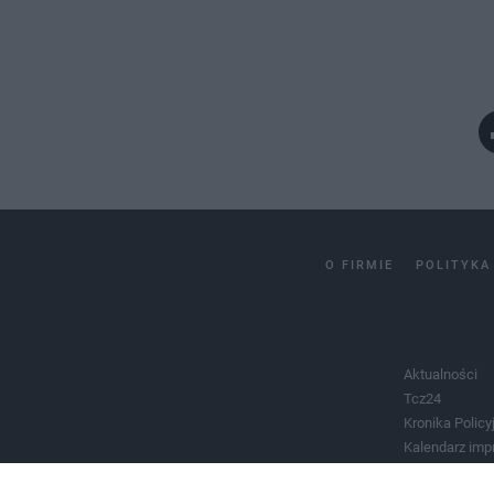
O FIRMIE
POLITYKA
Aktualności
Tcz24
Kronika Policy
Kalendarz imp
Salony urody 