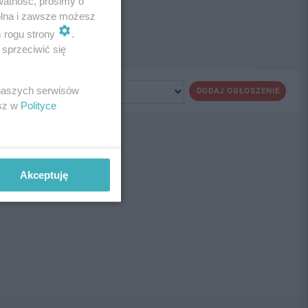
watność, prosimy o
wolna i zawsze możesz
m rogu strony
.
sprzeciwić się
 naszych serwisów
DODAJ OGŁOSZENIE
esz w
Polityce
ne!
Akceptuję