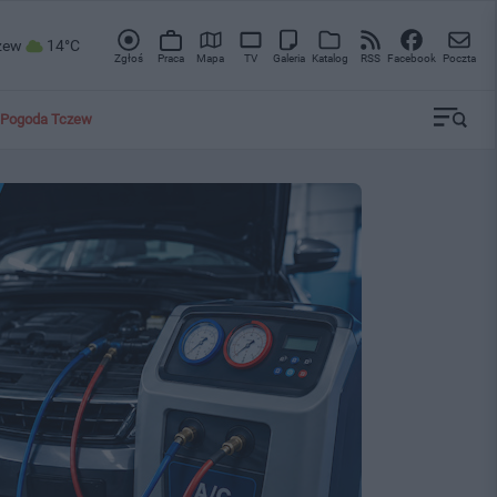
zew
14°C
Zgłoś
Praca
Mapa
TV
Galeria
Katalog
RSS
Facebook
Poczta
Pogoda Tczew