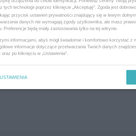
tykę urządzenia do celów identyfikacji. Ponieważ cenimy Twoją pry
z tych technologii poprzez kliknięcie „Akceptuję”. Zgoda jest dobro
SZUKAJ
ikając przycisk ustawień prywatności znajdujący się w lewym dolny
etwarzania danych nie wymagają zgody użytkownika, ale masz prawo 
. Preferencje będą miały zastosowania tylko na tej witrynie.
szymi informacjami, abyś mógł świadomie i komfortowo korzystać z
gółowe informacje dotyczące przetwarzania Twoich danych znajdzi
s
oraz po kliknięciu w „Ustawienia”.
brane ogłoszenie nie istnieje lub nie jest jeszcze aktyw
USTAWIENIA