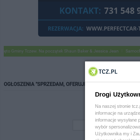
o Gminy Tczew. Na początek Shaun Baker & Jessica Jean
Samochody G
OGŁOSZENIA "SPRZEDAM, OFERUJĘ"
Drogi Użytkow
Na naszej stronie tc
informacje na urządze
informacje wysyłane 
wybór spersonalizowan
Użytkownika my i Zau