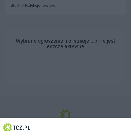
Start
Kolekcjonerstwo
Wybrane ogłoszenie nie istnieje lub nie jest
jeszcze aktywne!
© 2001-2026 Tczew - TCZ.PL Sp. z o.o. Internetowy Serwis Informacyjny Miasta
Tczewa