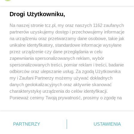
Drogi Użytkowniku,
Na naszej stronie tcz.pl, my oraz naszych 1162 zaufanych
partnerów uzyskujemy dostęp i przechowujemy informacje
na urządzeniu oraz przetwarzamy dane osobowe, takie jak
unikalne identyfikatory, standardowe informacje wysyłane
przez urządzenie czy dane przeglądania w celu
zapewniania spersonalizowanych reklam, wybór
O FIRMIE
POLITYKA PRYWATNOŚCI
HOSTING
spersonalizowanych treści, pomiar reklam i treści, badanie
REKLAMA
WSPÓŁPRACA
RSS
FACEBOOK
KONTAKT
odbiorców oraz ulepszanie usług. Za zgodą Użytkownika
my i Zaufani Partnerzy możemy używać dokładnych
Nasze serwisy
danych geolokalizacyjnych oraz aktywnie skanować
charakterystykę urządzenia do celów identyfikacji.
Aktualności
Muzyka i kultura
Ponieważ cenimy Twoją prywatność, prosimy o zgodę na
Tcz24
Archiwum wydarzeń
korzystanie z tych technologii poprzez kliknięcie
Kronika Policyjna
Telewizja Internetowa
„Akceptuję”. Zgoda jest dobrowolna i zawsze możesz ją
Kalendarz imprez
Sport
zmienić/wycofać klikając przycisk ustawień prywatności
Salony urody i masażu
Żłobki i przedszkola
PARTNERZY
USTAWIENIA
Historia miasta
Zdjęcia miasta
znajdujący się w lewym dolnym rogu strony
. Niektóre
Władze miasta
Zabytki
rodzaje przetwarzania danych nie wymagają zgody