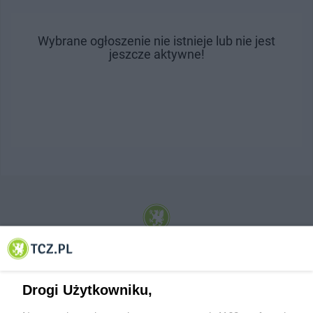
Wybrane ogłoszenie nie istnieje lub nie jest
jeszcze aktywne!
© 2001-2026 Tczew - TCZ.PL Sp. z o.o. Internetowy Serwis Informacyjny Miasta
Tczewa
Drogi Użytkowniku,