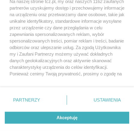
Na naszej stronie tcz.pl, my oraz naszych 1162 zaufanych
partnerów uzyskujemy dostęp i przechowujemy informacje
na urządzeniu oraz przetwarzamy dane osobowe, takie jak
unikalne identyfikatory, standardowe informacje wysyłane
przez urządzenie czy dane przeglądania w celu
zapewniania spersonalizowanych reklam, wybór
O FIRMIE
POLITYKA PRYWATNOŚCI
HOSTING
spersonalizowanych treści, pomiar reklam i treści, badanie
REKLAMA
WSPÓŁPRACA
RSS
FACEBOOK
KONTAKT
odbiorców oraz ulepszanie usług. Za zgodą Użytkownika
my i Zaufani Partnerzy możemy używać dokładnych
Nasze serwisy
danych geolokalizacyjnych oraz aktywnie skanować
charakterystykę urządzenia do celów identyfikacji.
Aktualności
Muzyka i kultura
Ponieważ cenimy Twoją prywatność, prosimy o zgodę na
Tcz24
Archiwum wydarzeń
korzystanie z tych technologii poprzez kliknięcie
Kronika Policyjna
Telewizja Internetowa
„Akceptuję”. Zgoda jest dobrowolna i zawsze możesz ją
Kalendarz imprez
Sport
zmienić/wycofać klikając przycisk ustawień prywatności
Salony urody i masażu
Żłobki i przedszkola
PARTNERZY
USTAWIENIA
Historia miasta
Zdjęcia miasta
znajdujący się w lewym dolnym rogu strony
. Niektóre
Władze miasta
Zabytki
rodzaje przetwarzania danych nie wymagają zgody
użytkownika, ale masz prawo sprzeciwić się takiemu
Akceptuję
przetwarzaniu. Preferencje będą miały zastosowania tylko
na tej witrynie.
Zainstaluj aplikację Tcz.pl w Google Play:
Android