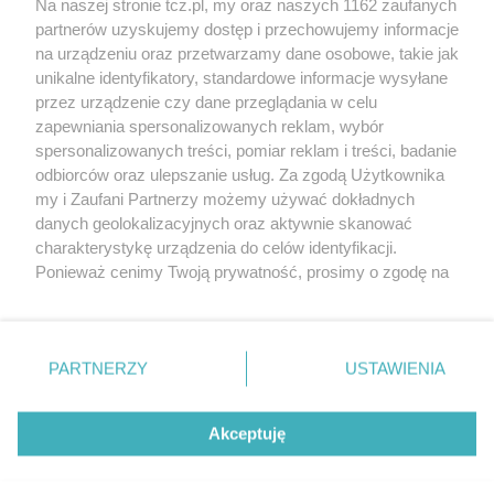
Na naszej stronie tcz.pl, my oraz naszych 1162 zaufanych
partnerów uzyskujemy dostęp i przechowujemy informacje
na urządzeniu oraz przetwarzamy dane osobowe, takie jak
unikalne identyfikatory, standardowe informacje wysyłane
przez urządzenie czy dane przeglądania w celu
zapewniania spersonalizowanych reklam, wybór
O FIRMIE
POLITYKA PRYWATNOŚCI
HOSTING
spersonalizowanych treści, pomiar reklam i treści, badanie
REKLAMA
WSPÓŁPRACA
RSS
FACEBOOK
KONTAKT
odbiorców oraz ulepszanie usług. Za zgodą Użytkownika
my i Zaufani Partnerzy możemy używać dokładnych
Nasze serwisy
danych geolokalizacyjnych oraz aktywnie skanować
charakterystykę urządzenia do celów identyfikacji.
Aktualności
Muzyka i kultura
Ponieważ cenimy Twoją prywatność, prosimy o zgodę na
Tcz24
Archiwum wydarzeń
korzystanie z tych technologii poprzez kliknięcie
Kronika Policyjna
Telewizja Internetowa
„Akceptuję”. Zgoda jest dobrowolna i zawsze możesz ją
Kalendarz imprez
Sport
zmienić/wycofać klikając przycisk ustawień prywatności
Salony urody i masażu
Żłobki i przedszkola
PARTNERZY
USTAWIENIA
Historia miasta
Zdjęcia miasta
znajdujący się w lewym dolnym rogu strony
. Niektóre
Władze miasta
Zabytki
rodzaje przetwarzania danych nie wymagają zgody
użytkownika, ale masz prawo sprzeciwić się takiemu
Akceptuję
przetwarzaniu. Preferencje będą miały zastosowania tylko
na tej witrynie.
Zainstaluj aplikację Tcz.pl w Google Play:
Android