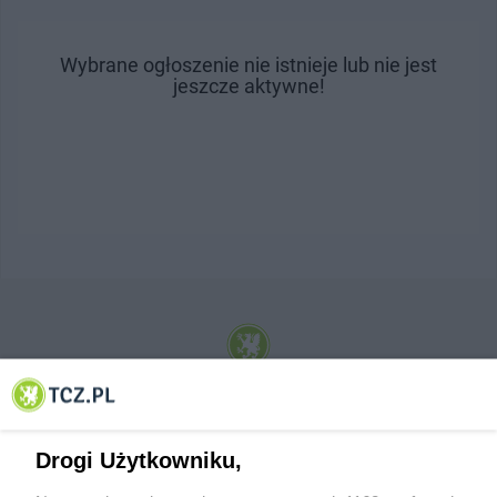
Wybrane ogłoszenie nie istnieje lub nie jest
jeszcze aktywne!
© 2001-2026 Tczew - TCZ.PL Sp. z o.o. Internetowy Serwis Informacyjny Miasta
Tczewa
Drogi Użytkowniku,