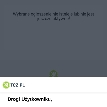
Wybrane ogłoszenie nie istnieje lub nie jest
jeszcze aktywne!
© 2001-2026 Tczew - TCZ.PL Sp. z o.o. Internetowy Serwis Informacyjny Miasta
Tczewa
Drogi Użytkowniku,