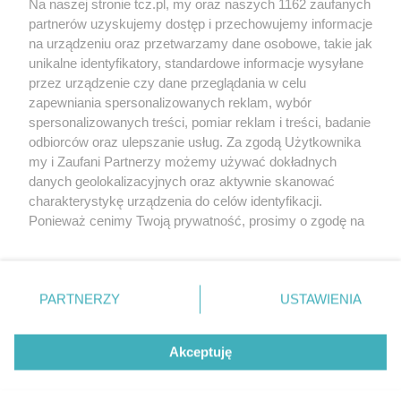
Na naszej stronie tcz.pl, my oraz naszych 1162 zaufanych
partnerów uzyskujemy dostęp i przechowujemy informacje
na urządzeniu oraz przetwarzamy dane osobowe, takie jak
unikalne identyfikatory, standardowe informacje wysyłane
przez urządzenie czy dane przeglądania w celu
zapewniania spersonalizowanych reklam, wybór
O FIRMIE
POLITYKA PRYWATNOŚCI
HOSTING
spersonalizowanych treści, pomiar reklam i treści, badanie
REKLAMA
WSPÓŁPRACA
RSS
FACEBOOK
KONTAKT
odbiorców oraz ulepszanie usług. Za zgodą Użytkownika
my i Zaufani Partnerzy możemy używać dokładnych
Nasze serwisy
danych geolokalizacyjnych oraz aktywnie skanować
charakterystykę urządzenia do celów identyfikacji.
Aktualności
Muzyka i kultura
Ponieważ cenimy Twoją prywatność, prosimy o zgodę na
Tcz24
Archiwum wydarzeń
korzystanie z tych technologii poprzez kliknięcie
Kronika Policyjna
Telewizja Internetowa
„Akceptuję”. Zgoda jest dobrowolna i zawsze możesz ją
Kalendarz imprez
Sport
zmienić/wycofać klikając przycisk ustawień prywatności
Salony urody i masażu
Żłobki i przedszkola
PARTNERZY
USTAWIENIA
Historia miasta
Zdjęcia miasta
znajdujący się w lewym dolnym rogu strony
. Niektóre
Władze miasta
Zabytki
rodzaje przetwarzania danych nie wymagają zgody
użytkownika, ale masz prawo sprzeciwić się takiemu
Akceptuję
przetwarzaniu. Preferencje będą miały zastosowania tylko
na tej witrynie.
Zainstaluj aplikację Tcz.pl w Google Play:
Android