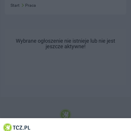
Start
Praca
Wybrane ogłoszenie nie istnieje lub nie jest
jeszcze aktywne!
© 2001-2026 Tczew - TCZ.PL Sp. z o.o. Internetowy Serwis Informacyjny Miasta
Tczewa