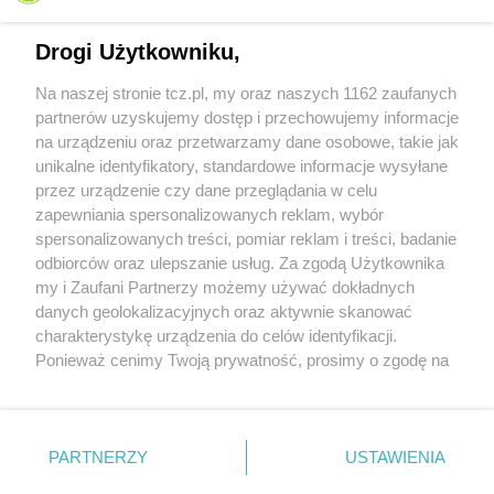
Drogi Użytkowniku,
Na naszej stronie tcz.pl, my oraz naszych 1162 zaufanych
partnerów uzyskujemy dostęp i przechowujemy informacje
na urządzeniu oraz przetwarzamy dane osobowe, takie jak
unikalne identyfikatory, standardowe informacje wysyłane
przez urządzenie czy dane przeglądania w celu
zapewniania spersonalizowanych reklam, wybór
O FIRMIE
POLITYKA PRYWATNOŚCI
HOSTING
spersonalizowanych treści, pomiar reklam i treści, badanie
REKLAMA
WSPÓŁPRACA
RSS
FACEBOOK
KONTAKT
odbiorców oraz ulepszanie usług. Za zgodą Użytkownika
my i Zaufani Partnerzy możemy używać dokładnych
Nasze serwisy
danych geolokalizacyjnych oraz aktywnie skanować
charakterystykę urządzenia do celów identyfikacji.
Aktualności
Muzyka i kultura
Ponieważ cenimy Twoją prywatność, prosimy o zgodę na
Tcz24
Archiwum wydarzeń
korzystanie z tych technologii poprzez kliknięcie
Kronika Policyjna
Telewizja Internetowa
„Akceptuję”. Zgoda jest dobrowolna i zawsze możesz ją
Kalendarz imprez
Sport
zmienić/wycofać klikając przycisk ustawień prywatności
Salony urody i masażu
Żłobki i przedszkola
PARTNERZY
USTAWIENIA
Historia miasta
Zdjęcia miasta
znajdujący się w lewym dolnym rogu strony
. Niektóre
Władze miasta
Zabytki
rodzaje przetwarzania danych nie wymagają zgody