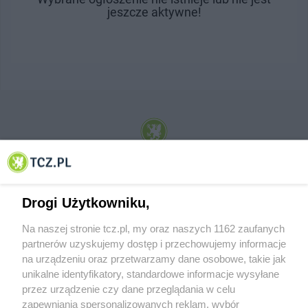
jeszcze aktywne!
© 2001-2026 Tczew - TCZ.PL Sp. z o.o. Internetowy Serwis Informacyjny Miasta
Tczewa
Drogi Użytkowniku,
Na naszej stronie tcz.pl, my oraz naszych 1162 zaufanych
partnerów uzyskujemy dostęp i przechowujemy informacje
na urządzeniu oraz przetwarzamy dane osobowe, takie jak
unikalne identyfikatory, standardowe informacje wysyłane
przez urządzenie czy dane przeglądania w celu
zapewniania spersonalizowanych reklam, wybór
O FIRMIE
POLITYKA PRYWATNOŚCI
HOSTING