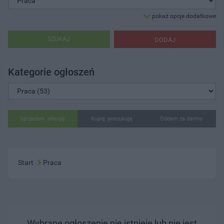
pokaż opcje dodatkowe
SZUKAJ
DODAJ
Kategorie ogłoszeń
Sprzedam, oferuję
Kupię, poszukuję
Oddam za darmo
Start
Praca
Wybrane ogłoszenie nie istnieje lub nie jest