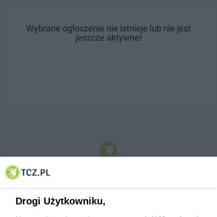
Wybrane ogłoszenie nie istnieje lub nie jest
jeszcze aktywne!
© 2001-2026 Tczew - TCZ.PL Sp. z o.o. Internetowy Serwis Informacyjny Miasta
Tczewa
Drogi Użytkowniku,