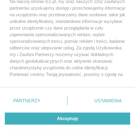
Na naszej stronie tcz.pl, my oraz naszych 1162 zaufanych
partnerów uzyskujemy dostęp i przechowujemy informacje
na urządzeniu oraz przetwarzamy dane osobowe, takie jak
unikalne identyfikatory, standardowe informacje wysyłane
przez urządzenie czy dane przeglądania w celu
zapewniania spersonalizowanych reklam, wybór
O FIRMIE
POLITYKA PRYWATNOŚCI
HOSTING
spersonalizowanych treści, pomiar reklam i treści, badanie
REKLAMA
WSPÓŁPRACA
RSS
FACEBOOK
KONTAKT
odbiorców oraz ulepszanie usług. Za zgodą Użytkownika
my i Zaufani Partnerzy możemy używać dokładnych
Nasze serwisy
danych geolokalizacyjnych oraz aktywnie skanować
charakterystykę urządzenia do celów identyfikacji.
Aktualności
Muzyka i kultura
Ponieważ cenimy Twoją prywatność, prosimy o zgodę na
Tcz24
Archiwum wydarzeń
korzystanie z tych technologii poprzez kliknięcie
Kronika Policyjna
Telewizja Internetowa
„Akceptuję”. Zgoda jest dobrowolna i zawsze możesz ją
Kalendarz imprez
Sport
zmienić/wycofać klikając przycisk ustawień prywatności
Salony urody i masażu
Żłobki i przedszkola
PARTNERZY
USTAWIENIA
Historia miasta
Zdjęcia miasta
znajdujący się w lewym dolnym rogu strony
. Niektóre
Władze miasta
Zabytki
rodzaje przetwarzania danych nie wymagają zgody
użytkownika, ale masz prawo sprzeciwić się takiemu
Akceptuję
przetwarzaniu. Preferencje będą miały zastosowania tylko
na tej witrynie.
Zainstaluj aplikację Tcz.pl w Google Play:
Android