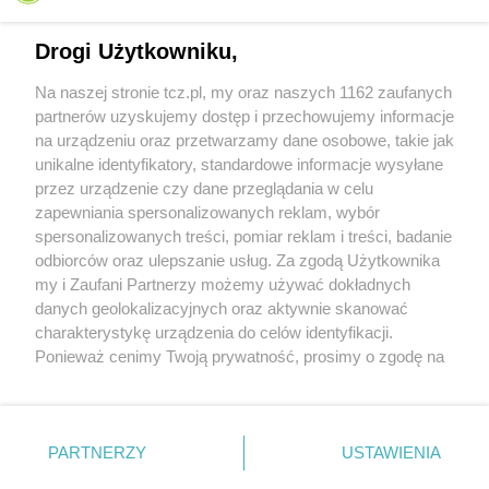
Drogi Użytkowniku,
Na naszej stronie tcz.pl, my oraz naszych 1162 zaufanych
partnerów uzyskujemy dostęp i przechowujemy informacje
na urządzeniu oraz przetwarzamy dane osobowe, takie jak
unikalne identyfikatory, standardowe informacje wysyłane
przez urządzenie czy dane przeglądania w celu
zapewniania spersonalizowanych reklam, wybór
O FIRMIE
POLITYKA PRYWATNOŚCI
HOSTING
spersonalizowanych treści, pomiar reklam i treści, badanie
REKLAMA
WSPÓŁPRACA
RSS
FACEBOOK
KONTAKT
odbiorców oraz ulepszanie usług. Za zgodą Użytkownika
my i Zaufani Partnerzy możemy używać dokładnych
Nasze serwisy
danych geolokalizacyjnych oraz aktywnie skanować
charakterystykę urządzenia do celów identyfikacji.
Aktualności
Muzyka i kultura
Ponieważ cenimy Twoją prywatność, prosimy o zgodę na
Tcz24
Archiwum wydarzeń
korzystanie z tych technologii poprzez kliknięcie
Kronika Policyjna
Telewizja Internetowa
„Akceptuję”. Zgoda jest dobrowolna i zawsze możesz ją
Kalendarz imprez
Sport
zmienić/wycofać klikając przycisk ustawień prywatności
Salony urody i masażu
Żłobki i przedszkola
PARTNERZY
USTAWIENIA
Historia miasta
Zdjęcia miasta
znajdujący się w lewym dolnym rogu strony
. Niektóre
Władze miasta
Zabytki
rodzaje przetwarzania danych nie wymagają zgody