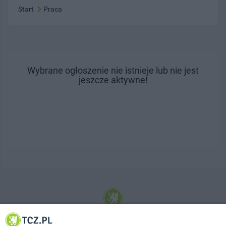
Start
Praca
Wybrane ogłoszenie nie istnieje lub nie jest
jeszcze aktywne!
© 2001-2026 Tczew - TCZ.PL Sp. z o.o. Internetowy Serwis Informacyjny Miasta
Tczewa