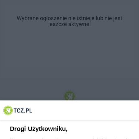
Wybrane ogłoszenie nie istnieje lub nie jest
jeszcze aktywne!
© 2001-2026 Tczew - TCZ.PL Sp. z o.o. Internetowy Serwis Informacyjny Miasta
Tczewa
Drogi Użytkowniku,