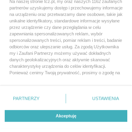
Na naszej stronie tcz.pl, my oraz naszych 1162 zaufanych
partnerów uzyskujemy dostęp i przechowujemy informacje
na urządzeniu oraz przetwarzamy dane osobowe, takie jak
unikalne identyfikatory, standardowe informacje wysyłane
przez urządzenie czy dane przeglądania w celu
zapewniania spersonalizowanych reklam, wybór
O FIRMIE
POLITYKA PRYWATNOŚCI
HOSTING
spersonalizowanych treści, pomiar reklam i treści, badanie
REKLAMA
WSPÓŁPRACA
RSS
FACEBOOK
KONTAKT
odbiorców oraz ulepszanie usług. Za zgodą Użytkownika
my i Zaufani Partnerzy możemy używać dokładnych
Nasze serwisy
danych geolokalizacyjnych oraz aktywnie skanować
charakterystykę urządzenia do celów identyfikacji.
Aktualności
Muzyka i kultura
Ponieważ cenimy Twoją prywatność, prosimy o zgodę na
Tcz24
Archiwum wydarzeń
korzystanie z tych technologii poprzez kliknięcie
Kronika Policyjna
Telewizja Internetowa
„Akceptuję”. Zgoda jest dobrowolna i zawsze możesz ją
Kalendarz imprez
Sport
zmienić/wycofać klikając przycisk ustawień prywatności
Salony urody i masażu
Żłobki i przedszkola
PARTNERZY
USTAWIENIA
Historia miasta
Zdjęcia miasta
znajdujący się w lewym dolnym rogu strony
. Niektóre
Władze miasta
Zabytki
rodzaje przetwarzania danych nie wymagają zgody
użytkownika, ale masz prawo sprzeciwić się takiemu
Akceptuję
przetwarzaniu. Preferencje będą miały zastosowania tylko
na tej witrynie.
Zainstaluj aplikację Tcz.pl w Google Play:
Android