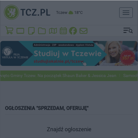
Tczew
18°C
Toggl
naviga
ięto Gminy Tczew. Na początek Shaun Baker & Jessica Jean
Samochod
OGŁOSZENIA "SPRZEDAM, OFERUJĘ"
Znajdź ogłoszenie