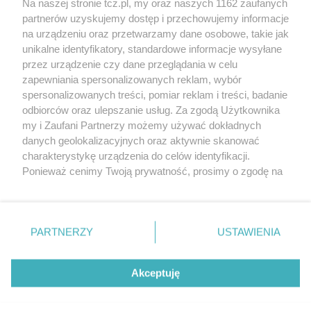
Na naszej stronie tcz.pl, my oraz naszych 1162 zaufanych
partnerów uzyskujemy dostęp i przechowujemy informacje
na urządzeniu oraz przetwarzamy dane osobowe, takie jak
unikalne identyfikatory, standardowe informacje wysyłane
przez urządzenie czy dane przeglądania w celu
zapewniania spersonalizowanych reklam, wybór
O FIRMIE
POLITYKA PRYWATNOŚCI
HOSTING
spersonalizowanych treści, pomiar reklam i treści, badanie
REKLAMA
WSPÓŁPRACA
RSS
FACEBOOK
KONTAKT
odbiorców oraz ulepszanie usług. Za zgodą Użytkownika
my i Zaufani Partnerzy możemy używać dokładnych
Nasze serwisy
danych geolokalizacyjnych oraz aktywnie skanować
charakterystykę urządzenia do celów identyfikacji.
Aktualności
Muzyka i kultura
Ponieważ cenimy Twoją prywatność, prosimy o zgodę na
Tcz24
Archiwum wydarzeń
korzystanie z tych technologii poprzez kliknięcie
Kronika Policyjna
Telewizja Internetowa
„Akceptuję”. Zgoda jest dobrowolna i zawsze możesz ją
Kalendarz imprez
Sport
zmienić/wycofać klikając przycisk ustawień prywatności
Salony urody i masażu
Żłobki i przedszkola
PARTNERZY
USTAWIENIA
Historia miasta
Zdjęcia miasta
znajdujący się w lewym dolnym rogu strony
. Niektóre
Władze miasta
Zabytki
rodzaje przetwarzania danych nie wymagają zgody
użytkownika, ale masz prawo sprzeciwić się takiemu
Akceptuję
przetwarzaniu. Preferencje będą miały zastosowania tylko
na tej witrynie.
Zainstaluj aplikację Tcz.pl w Google Play:
Android