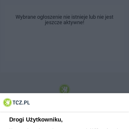
Wybrane ogłoszenie nie istnieje lub nie jest
jeszcze aktywne!
© 2001-2026 Tczew - TCZ.PL Sp. z o.o. Internetowy Serwis Informacyjny Miasta
Tczewa
Drogi Użytkowniku,