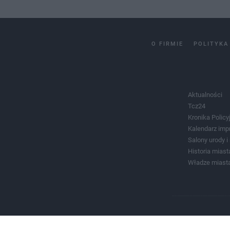
O FIRMIE
POLITYKA
Aktualności
Tcz24
Kronika Policy
Kalendarz imp
Salony urody 
Historia miast
Władze miast