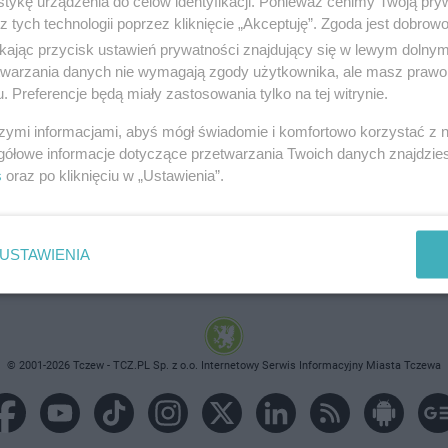
tykę urządzenia do celów identyfikacji. Ponieważ cenimy Twoją pry
z tych technologii poprzez kliknięcie „Akceptuję”. Zgoda jest dobro
ikając przycisk ustawień prywatności znajdujący się w lewym dolny
etwarzania danych nie wymagają zgody użytkownika, ale masz prawo 
. Preferencje będą miały zastosowania tylko na tej witrynie.
brane ogłoszenie nie istnieje lub nie jest jeszcze aktyw
szymi informacjami, abyś mógł świadomie i komfortowo korzystać z
gółowe informacje dotyczące przetwarzania Twoich danych znajdzi
s
oraz po kliknięciu w „Ustawienia”.
USTAWIENIA
© 2001-2026 Tczew - TCZ.PL Sp. z o.o. Internetowy Serwis Informacyjny Miasta Tczewa