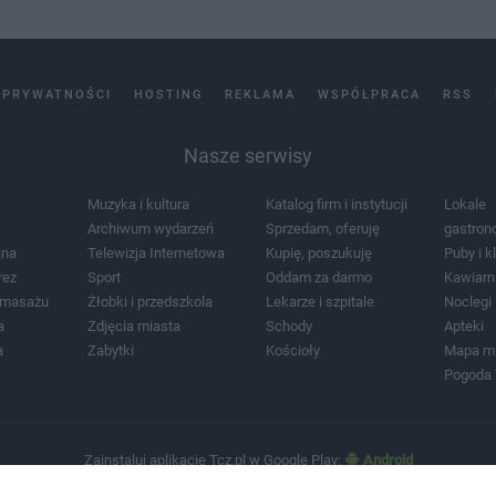
 PRYWATNOŚCI
HOSTING
REKLAMA
WSPÓŁPRACA
RSS
Nasze serwisy
Muzyka i kultura
Katalog firm i instytucji
Lokale
Archiwum wydarzeń
Sprzedam, oferuję
gastron
jna
Telewizja Internetowa
Kupię, poszukuję
Puby i k
rez
Sport
Oddam za darmo
Kawiarn
i masażu
Żłobki i przedszkola
Lekarze i szpitale
Noclegi
a
Zdjęcia miasta
Schody
Apteki
a
Zabytki
Kościoły
Mapa m
Pogoda
Zainstaluj aplikację Tcz.pl w Google Play:
Android