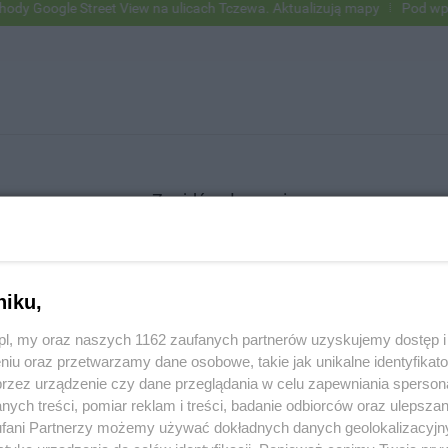
Google Street View na ulicach Tczewa. Aktualizują mapy
Pod wpływe
Znajdź ogłoszenie
niku,
SZUKAJ
z.pl, my oraz naszych 1162 zaufanych partnerów uzyskujemy dostęp
niu oraz przetwarzamy dane osobowe, takie jak unikalne identyfikat
przez urządzenie czy dane przeglądania w celu zapewniania sperson
ych treści, pomiar reklam i treści, badanie odbiorców oraz ulepszan
fani Partnerzy możemy używać dokładnych danych geolokalizacyjn