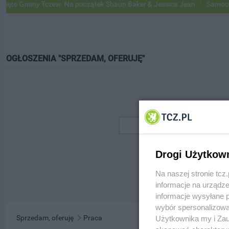
to Gminy Tczew. Na początek Shaun Baker & Jessica Jean
Samochody 
OGŁOSZENIA "SPRZEDAM, OFERUJĘ"
Drogi Użytkow
Na naszej stronie tc
informacje na urządze
informacje wysyłane 
wybór spersonalizowan
Sprzedam, oferuję
Praca
Użytkownika my i Zau