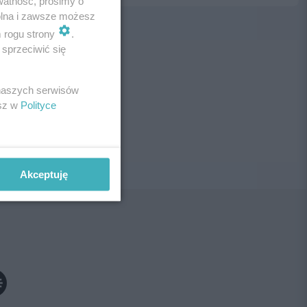
watność, prosimy o
wolna i zawsze możesz
m rogu strony
.
sprzeciwić się
ne!
 naszych serwisów
esz w
Polityce
Akceptuję