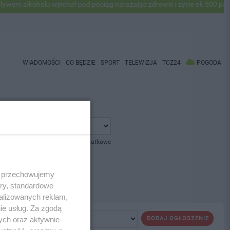
m alkoholu wjechał pod pociąg narażając zdrowie i życie ok 500 pasaże
WIADOMOŚCI
CO BĘDZIE
SPORT
TELEWIZJA
TCZ24
POGODA
pokaż opcje dodatkowe
 i przechowujemy
ory, standardowe
alizowanych reklam,
ie usług. Za zgodą
ych oraz aktywnie
DODAJ OGŁOSZENIE