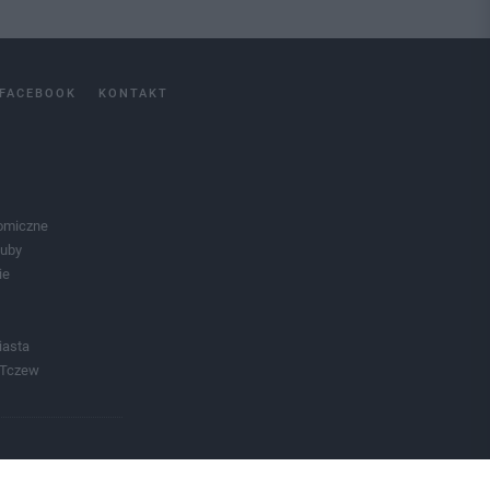
FACEBOOK
KONTAKT
omiczne
luby
ie
iasta
 Tczew