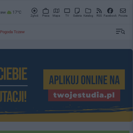
zew
17°C
Zgłoś
Praca
Mapa
TV
Galeria
Katalog
RSS
Facebook
Poczta
Pogoda Tczew