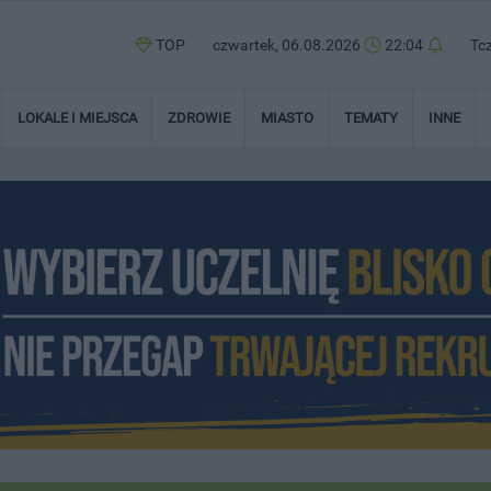
TOP
czwartek, 06.08.2026
22:04
Tc
LOKALE I MIEJSCA
ZDROWIE
MIASTO
TEMATY
INNE