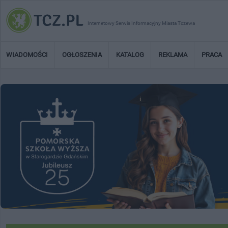
Internetowy Serwis Informacyjny Miasta Tczewa
WIADOMOŚCI
OGŁOSZENIA
KATALOG
REKLAMA
PRACA