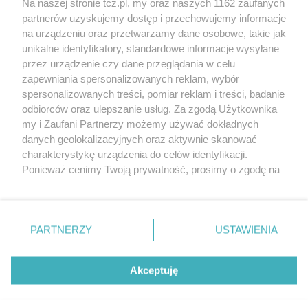
Na naszej stronie tcz.pl, my oraz naszych 1162 zaufanych
partnerów uzyskujemy dostęp i przechowujemy informacje
na urządzeniu oraz przetwarzamy dane osobowe, takie jak
unikalne identyfikatory, standardowe informacje wysyłane
przez urządzenie czy dane przeglądania w celu
zapewniania spersonalizowanych reklam, wybór
O FIRMIE
POLITYKA PRYWATNOŚCI
HOSTING
spersonalizowanych treści, pomiar reklam i treści, badanie
REKLAMA
WSPÓŁPRACA
RSS
FACEBOOK
KONTAKT
odbiorców oraz ulepszanie usług. Za zgodą Użytkownika
my i Zaufani Partnerzy możemy używać dokładnych
Nasze serwisy
danych geolokalizacyjnych oraz aktywnie skanować
charakterystykę urządzenia do celów identyfikacji.
Aktualności
Muzyka i kultura
Ponieważ cenimy Twoją prywatność, prosimy o zgodę na
Tcz24
Archiwum wydarzeń
korzystanie z tych technologii poprzez kliknięcie
Kronika Policyjna
Telewizja Internetowa
„Akceptuję”. Zgoda jest dobrowolna i zawsze możesz ją
Kalendarz imprez
Sport
zmienić/wycofać klikając przycisk ustawień prywatności
Salony urody i masażu
Żłobki i przedszkola
PARTNERZY
USTAWIENIA
Historia miasta
Zdjęcia miasta
znajdujący się w lewym dolnym rogu strony
. Niektóre
Władze miasta
Zabytki
rodzaje przetwarzania danych nie wymagają zgody
użytkownika, ale masz prawo sprzeciwić się takiemu
Akceptuję
przetwarzaniu. Preferencje będą miały zastosowania tylko
na tej witrynie.
Zainstaluj aplikację Tcz.pl w Google Play:
Android