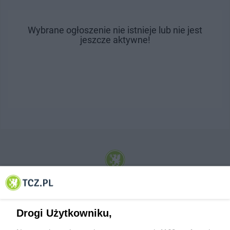
Wybrane ogłoszenie nie istnieje lub nie jest
jeszcze aktywne!
© 2001-2026 Tczew - TCZ.PL Sp. z o.o. Internetowy Serwis Informacyjny Miasta
Tczewa
Drogi Użytkowniku,