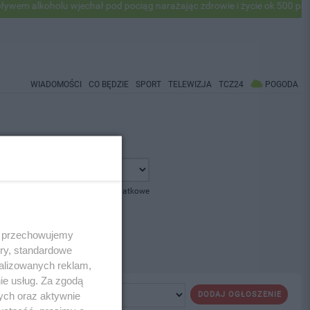
m alkoholu wjechał pod pociąg narażając zdrowie i życie ok 500 pasaże
WIADOMOŚCI
CO BĘDZIE
SPORT
TELEWIZJA
TCZ24
POGODA
pokaż opcje dodatkowe
 i przechowujemy
ory, standardowe
alizowanych reklam,
ie usług. Za zgodą
ych oraz aktywnie
DODAJ OGŁOSZENIE