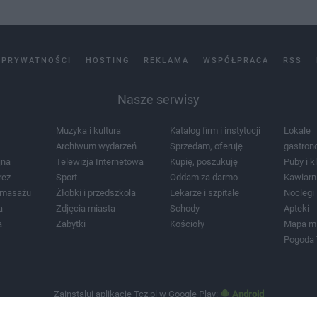
 PRYWATNOŚCI
HOSTING
REKLAMA
WSPÓŁPRACA
RSS
Nasze serwisy
Muzyka i kultura
Katalog firm i instytucji
Lokale
Archiwum wydarzeń
Sprzedam, oferuję
gastron
jna
Telewizja Internetowa
Kupię, poszukuję
Puby i k
rez
Sport
Oddam za darmo
Kawiarn
i masażu
Żłobki i przedszkola
Lekarze i szpitale
Noclegi
a
Zdjęcia miasta
Schody
Apteki
a
Zabytki
Kościoły
Mapa m
Pogoda
Zainstaluj aplikację Tcz.pl w Google Play:
Android