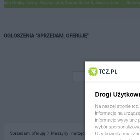
to Gminy Tczew. Na początek Shaun Baker & Jessica Jean
Samochody 
OGŁOSZENIA "SPRZEDAM, OFERUJĘ"
Drogi Użytkow
Na naszej stronie tc
informacje na urządze
informacje wysyłane 
wybór spersonalizowan
Sprzedam, oferuję
Maszyny i narzędzia
Użytkownika my i Zau