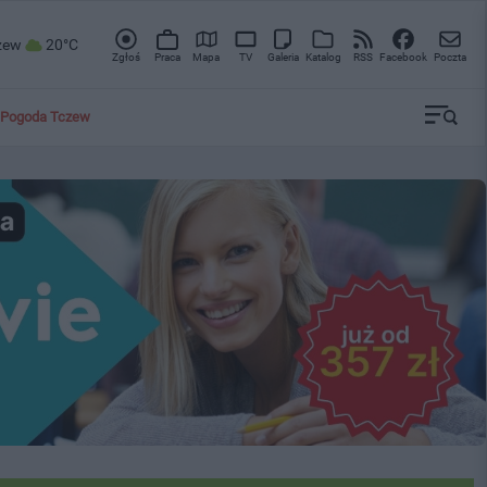
zew
20°C
Zgłoś
Praca
Mapa
TV
Galeria
Katalog
RSS
Facebook
Poczta
Pogoda Tczew