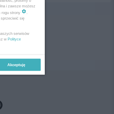
watność, prosimy o
wolna i zawsze możesz
m rogu strony
.
sprzeciwić się
ne!
 naszych serwisów
esz w
Polityce
Akceptuję