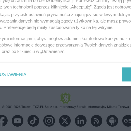
tykę urządzenia do celów identyfikacji. Ponieważ cenimy Twoją pry
z tych technologii poprzez kliknięcie „Akceptuję”. Zgoda jest dobro
ikając przycisk ustawień prywatności znajdujący się w lewym dolny
etwarzania danych nie wymagają zgody użytkownika, ale masz prawo 
. Preferencje będą miały zastosowania tylko na tej witrynie.
brane ogłoszenie nie istnieje lub nie jest jeszcze aktyw
szymi informacjami, abyś mógł świadomie i komfortowo korzystać z
gółowe informacje dotyczące przetwarzania Twoich danych znajdzi
s
oraz po kliknięciu w „Ustawienia”.
USTAWIENIA
© 2001-2026 Tczew - TCZ.PL Sp. z o.o. Internetowy Serwis Informacyjny Miasta Tczewa