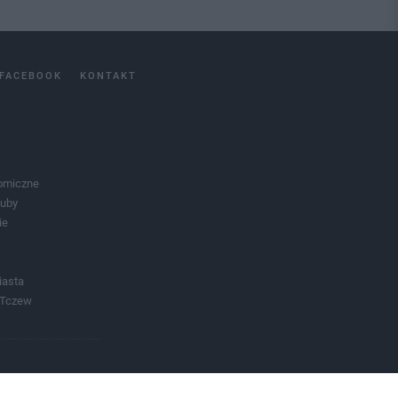
FACEBOOK
KONTAKT
omiczne
luby
ie
iasta
 Tczew