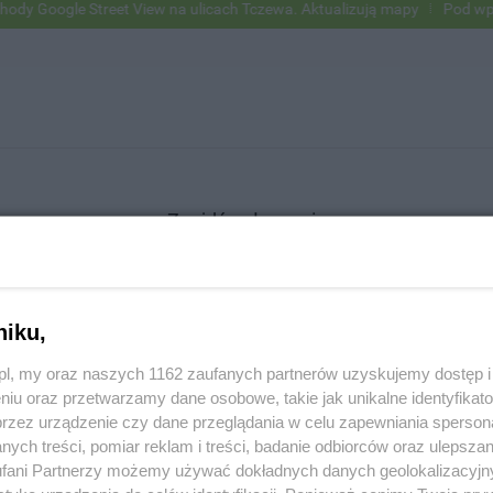
Google Street View na ulicach Tczewa. Aktualizują mapy
Pod wpływe
Znajdź ogłoszenie
niku,
SZUKAJ
z.pl, my oraz naszych 1162 zaufanych partnerów uzyskujemy dostęp
niu oraz przetwarzamy dane osobowe, takie jak unikalne identyfikat
przez urządzenie czy dane przeglądania w celu zapewniania sperson
ych treści, pomiar reklam i treści, badanie odbiorców oraz ulepszan
fani Partnerzy możemy używać dokładnych danych geolokalizacyjn