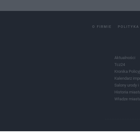
O FIRMIE
POLITYKA
Aktualności
Tcz24
Kronika Policy
Kalendarz imp
Salony urody 
Historia miast
Władze miast