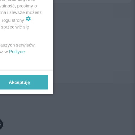
watność, prosimy o
wolna i zawsze możesz
m rogu strony
.
sprzeciwić się
ne!
 naszych serwisów
esz w
Polityce
Akceptuję