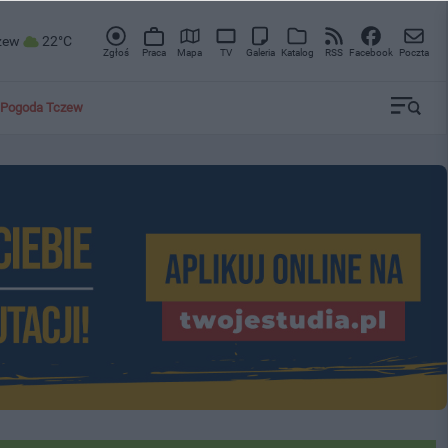
zew
22°C
Zgłoś
Praca
Mapa
TV
Galeria
Katalog
RSS
Facebook
Poczta
Pogoda Tczew