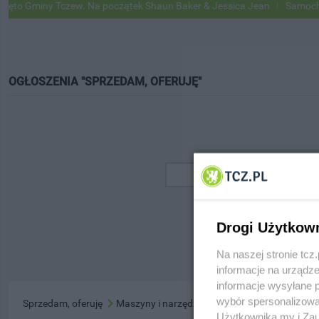
o Gminy Tczew. Na początek Shaun Baker & Jessica Jean
Samochody 
OGŁOSZENIA "SPRZEDAM, OFERUJĘ"
Drogi Użytkow
Na naszej stronie tc
informacje na urządze
informacje wysyłane 
wybór spersonalizowan
Sprzedam, oferuję
Maszyny i narzędzia
Użytkownika my i Zau