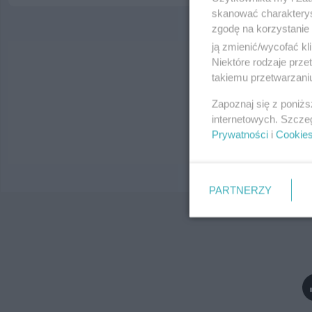
skanować charakterys
zgodę na korzystanie 
ją zmienić/wycofać kl
Niektóre rodzaje prz
Wy
takiemu przetwarzaniu
Zapoznaj się z poniż
internetowych. Szcze
Prywatności
i
Cookie
PARTNERZY