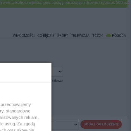
 alkoholu wjechał pod pociąg narażając zdrowie i życie ok 500 pasaże
WIADOMOŚCI
CO BĘDZIE
SPORT
TELEWIZJA
TCZ24
POGODA
pokaż opcje dodatkowe
 i przechowujemy
ory, standardowe
alizowanych reklam,
ie usług. Za zgodą
DODAJ OGŁOSZENIE
ych oraz aktywnie