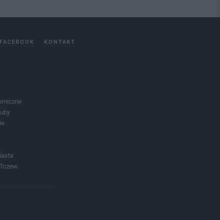
FACEBOOK
KONTAKT
omiczne
luby
ie
iasta
 Tczew