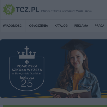
Internetowy Serwis Informacyjny Miasta Tczewa
WIADOMOŚCI
OGŁOSZENIA
KATALOG
REKLAMA
PRACA