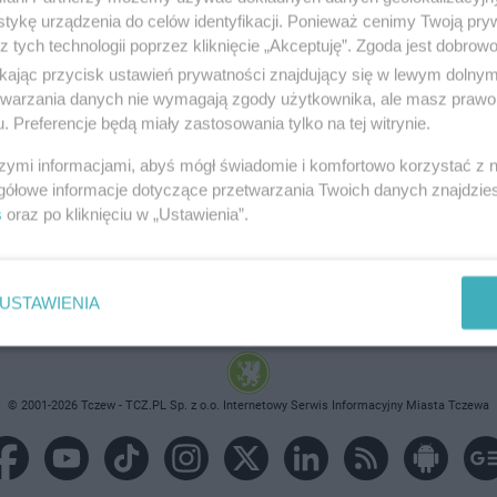
tykę urządzenia do celów identyfikacji. Ponieważ cenimy Twoją pry
z tych technologii poprzez kliknięcie „Akceptuję”. Zgoda jest dobro
ikając przycisk ustawień prywatności znajdujący się w lewym dolny
etwarzania danych nie wymagają zgody użytkownika, ale masz prawo 
brane ogłoszenie nie istnieje lub nie jest jeszcze aktyw
. Preferencje będą miały zastosowania tylko na tej witrynie.
szymi informacjami, abyś mógł świadomie i komfortowo korzystać z
gółowe informacje dotyczące przetwarzania Twoich danych znajdzi
s
oraz po kliknięciu w „Ustawienia”.
USTAWIENIA
© 2001-2026 Tczew - TCZ.PL Sp. z o.o. Internetowy Serwis Informacyjny Miasta Tczewa