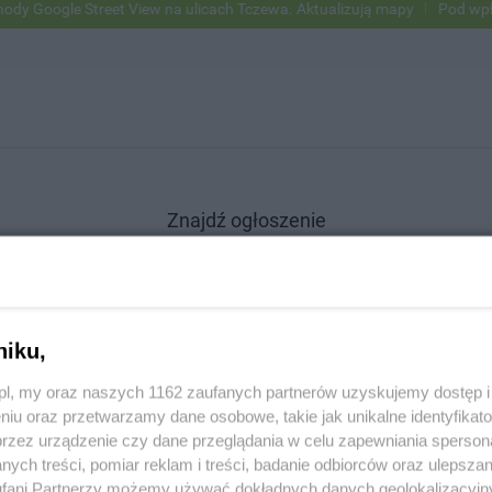
Google Street View na ulicach Tczewa. Aktualizują mapy
Pod wpływem
Znajdź ogłoszenie
niku,
SZUKAJ
z.pl, my oraz naszych 1162 zaufanych partnerów uzyskujemy dostęp
niu oraz przetwarzamy dane osobowe, takie jak unikalne identyfikat
przez urządzenie czy dane przeglądania w celu zapewniania sperson
ych treści, pomiar reklam i treści, badanie odbiorców oraz ulepszan
fani Partnerzy możemy używać dokładnych danych geolokalizacyjn