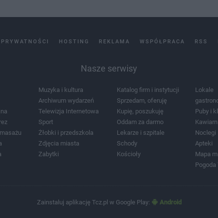
 PRYWATNOŚCI
HOSTING
REKLAMA
WSPÓŁPRACA
RSS
Nasze serwisy
Muzyka i kultura
Katalog firm i instytucji
Lokale
Archiwum wydarzeń
Sprzedam, oferuję
gastron
jna
Telewizja Internetowa
Kupię, poszukuję
Puby i k
rez
Sport
Oddam za darmo
Kawiarn
i masażu
Żłobki i przedszkola
Lekarze i szpitale
Noclegi
a
Zdjęcia miasta
Schody
Apteki
a
Zabytki
Kościoły
Mapa m
Pogoda
Zainstaluj aplikację Tcz.pl w Google Play:
Android