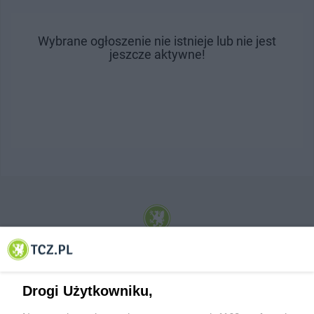
Wybrane ogłoszenie nie istnieje lub nie jest
jeszcze aktywne!
© 2001-2026 Tczew - TCZ.PL Sp. z o.o. Internetowy Serwis Informacyjny Miasta
Tczewa
Drogi Użytkowniku,