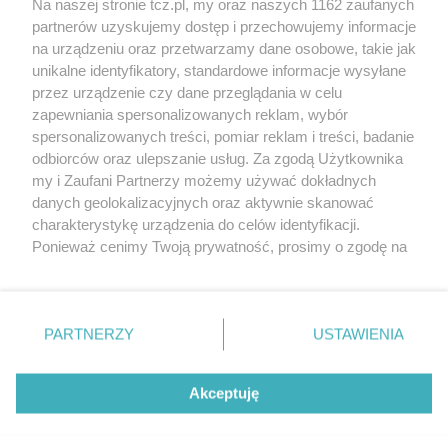
Na naszej stronie tcz.pl, my oraz naszych 1162 zaufanych
partnerów uzyskujemy dostęp i przechowujemy informacje
na urządzeniu oraz przetwarzamy dane osobowe, takie jak
unikalne identyfikatory, standardowe informacje wysyłane
przez urządzenie czy dane przeglądania w celu
zapewniania spersonalizowanych reklam, wybór
O FIRMIE
POLITYKA PRYWATNOŚCI
HOSTING
spersonalizowanych treści, pomiar reklam i treści, badanie
REKLAMA
WSPÓŁPRACA
RSS
FACEBOOK
KONTAKT
odbiorców oraz ulepszanie usług. Za zgodą Użytkownika
my i Zaufani Partnerzy możemy używać dokładnych
Nasze serwisy
danych geolokalizacyjnych oraz aktywnie skanować
charakterystykę urządzenia do celów identyfikacji.
Aktualności
Muzyka i kultura
Ponieważ cenimy Twoją prywatność, prosimy o zgodę na
Tcz24
Archiwum wydarzeń
korzystanie z tych technologii poprzez kliknięcie
Kronika Policyjna
Telewizja Internetowa
„Akceptuję”. Zgoda jest dobrowolna i zawsze możesz ją
Kalendarz imprez
Sport
zmienić/wycofać klikając przycisk ustawień prywatności
Salony urody i masażu
Żłobki i przedszkola
PARTNERZY
USTAWIENIA
Historia miasta
Zdjęcia miasta
znajdujący się w lewym dolnym rogu strony
. Niektóre
Władze miasta
Zabytki
rodzaje przetwarzania danych nie wymagają zgody
użytkownika, ale masz prawo sprzeciwić się takiemu
Akceptuję
przetwarzaniu. Preferencje będą miały zastosowania tylko
na tej witrynie.
Zainstaluj aplikację Tcz.pl w Google Play:
Android