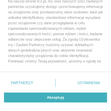
Na naszej stronie tcz.pl, my oraz naszych 1162 zaufanych
partnerów uzyskujemy dostęp i przechowujemy informacje
na urządzeniu oraz przetwarzamy dane osobowe, takie jak
unikalne identyfikatory, standardowe informacje wysyłane
przez urządzenie czy dane przeglądania w celu
zapewniania spersonalizowanych reklam, wybór
O FIRMIE
POLITYKA PRYWATNOŚCI
HOSTING
spersonalizowanych treści, pomiar reklam i treści, badanie
REKLAMA
WSPÓŁPRACA
RSS
FACEBOOK
KONTAKT
odbiorców oraz ulepszanie usług. Za zgodą Użytkownika
my i Zaufani Partnerzy możemy używać dokładnych
Nasze serwisy
danych geolokalizacyjnych oraz aktywnie skanować
charakterystykę urządzenia do celów identyfikacji.
Aktualności
Muzyka i kultura
Ponieważ cenimy Twoją prywatność, prosimy o zgodę na
Tcz24
Archiwum wydarzeń
korzystanie z tych technologii poprzez kliknięcie
Kronika Policyjna
Telewizja Internetowa
„Akceptuję”. Zgoda jest dobrowolna i zawsze możesz ją
Kalendarz imprez
Sport
zmienić/wycofać klikając przycisk ustawień prywatności
Salony urody i masażu
Żłobki i przedszkola
PARTNERZY
USTAWIENIA
Historia miasta
Zdjęcia miasta
znajdujący się w lewym dolnym rogu strony
. Niektóre
Władze miasta
Zabytki
rodzaje przetwarzania danych nie wymagają zgody
użytkownika, ale masz prawo sprzeciwić się takiemu
Akceptuję
przetwarzaniu. Preferencje będą miały zastosowania tylko
na tej witrynie.
Zainstaluj aplikację Tcz.pl w Google Play:
Android