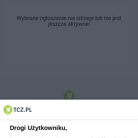
Wybrane ogłoszenie nie istnieje lub nie jest
jeszcze aktywne!
© 2001-2026 Tczew - TCZ.PL Sp. z o.o. Internetowy Serwis Informacyjny Miasta
Tczewa
Drogi Użytkowniku,