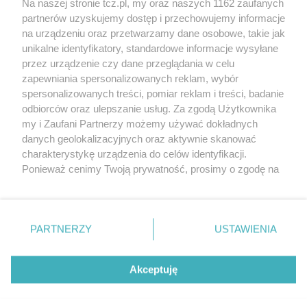
Na naszej stronie tcz.pl, my oraz naszych 1162 zaufanych
partnerów uzyskujemy dostęp i przechowujemy informacje
na urządzeniu oraz przetwarzamy dane osobowe, takie jak
unikalne identyfikatory, standardowe informacje wysyłane
przez urządzenie czy dane przeglądania w celu
zapewniania spersonalizowanych reklam, wybór
O FIRMIE
POLITYKA PRYWATNOŚCI
HOSTING
spersonalizowanych treści, pomiar reklam i treści, badanie
REKLAMA
WSPÓŁPRACA
RSS
FACEBOOK
KONTAKT
odbiorców oraz ulepszanie usług. Za zgodą Użytkownika
my i Zaufani Partnerzy możemy używać dokładnych
Nasze serwisy
danych geolokalizacyjnych oraz aktywnie skanować
charakterystykę urządzenia do celów identyfikacji.
Aktualności
Muzyka i kultura
Ponieważ cenimy Twoją prywatność, prosimy o zgodę na
Tcz24
Archiwum wydarzeń
korzystanie z tych technologii poprzez kliknięcie
Kronika Policyjna
Telewizja Internetowa
„Akceptuję”. Zgoda jest dobrowolna i zawsze możesz ją
Kalendarz imprez
Sport
zmienić/wycofać klikając przycisk ustawień prywatności
Salony urody i masażu
Żłobki i przedszkola
PARTNERZY
USTAWIENIA
Historia miasta
Zdjęcia miasta
znajdujący się w lewym dolnym rogu strony
. Niektóre
Władze miasta
Zabytki
rodzaje przetwarzania danych nie wymagają zgody
użytkownika, ale masz prawo sprzeciwić się takiemu
Akceptuję
przetwarzaniu. Preferencje będą miały zastosowania tylko
na tej witrynie.
Zainstaluj aplikację Tcz.pl w Google Play:
Android