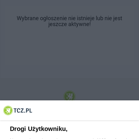
Wybrane ogłoszenie nie istnieje lub nie jest
jeszcze aktywne!
© 2001-2026 Tczew - TCZ.PL Sp. z o.o. Internetowy Serwis Informacyjny Miasta
Tczewa
Drogi Użytkowniku,