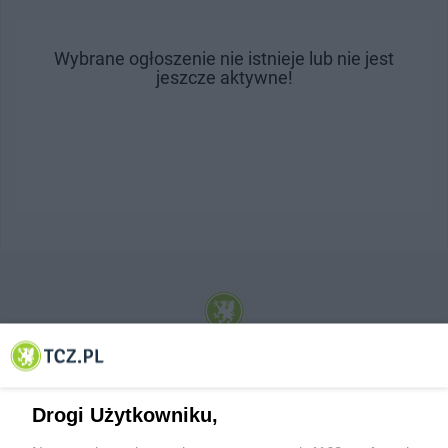
Wybrane ogłoszenie nie istnieje lub nie jest
jeszcze aktywne!
© 2001-2026 Tczew - TCZ.PL Sp. z o.o. Internetowy Serwis Informacyjny Miasta
Tczewa
Drogi Użytkowniku,