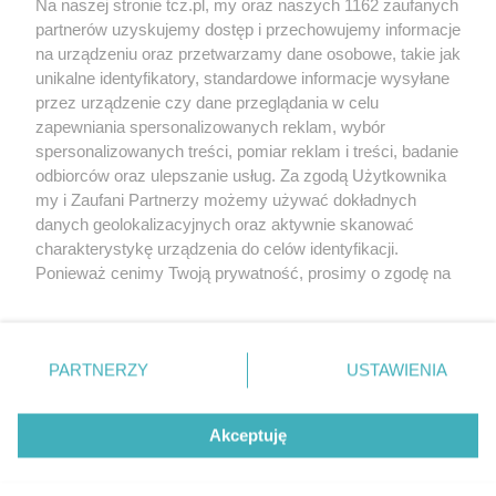
Na naszej stronie tcz.pl, my oraz naszych 1162 zaufanych
partnerów uzyskujemy dostęp i przechowujemy informacje
na urządzeniu oraz przetwarzamy dane osobowe, takie jak
unikalne identyfikatory, standardowe informacje wysyłane
przez urządzenie czy dane przeglądania w celu
zapewniania spersonalizowanych reklam, wybór
O FIRMIE
POLITYKA PRYWATNOŚCI
HOSTING
spersonalizowanych treści, pomiar reklam i treści, badanie
REKLAMA
WSPÓŁPRACA
RSS
FACEBOOK
KONTAKT
odbiorców oraz ulepszanie usług. Za zgodą Użytkownika
my i Zaufani Partnerzy możemy używać dokładnych
Nasze serwisy
danych geolokalizacyjnych oraz aktywnie skanować
charakterystykę urządzenia do celów identyfikacji.
Aktualności
Muzyka i kultura
Ponieważ cenimy Twoją prywatność, prosimy o zgodę na
Tcz24
Archiwum wydarzeń
korzystanie z tych technologii poprzez kliknięcie
Kronika Policyjna
Telewizja Internetowa
„Akceptuję”. Zgoda jest dobrowolna i zawsze możesz ją
Kalendarz imprez
Sport
zmienić/wycofać klikając przycisk ustawień prywatności
Salony urody i masażu
Żłobki i przedszkola
PARTNERZY
USTAWIENIA
Historia miasta
Zdjęcia miasta
znajdujący się w lewym dolnym rogu strony
. Niektóre
Władze miasta
Zabytki
rodzaje przetwarzania danych nie wymagają zgody
użytkownika, ale masz prawo sprzeciwić się takiemu
Akceptuję
przetwarzaniu. Preferencje będą miały zastosowania tylko
na tej witrynie.
Zainstaluj aplikację Tcz.pl w Google Play:
Android