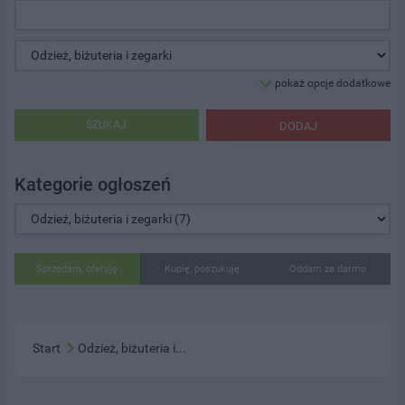
pokaż opcje dodatkowe
SZUKAJ
DODAJ
Kategorie ogłoszeń
Sprzedam, oferuję
Kupię, poszukuję
Oddam za darmo
Start
Odzież, biżuteria i...