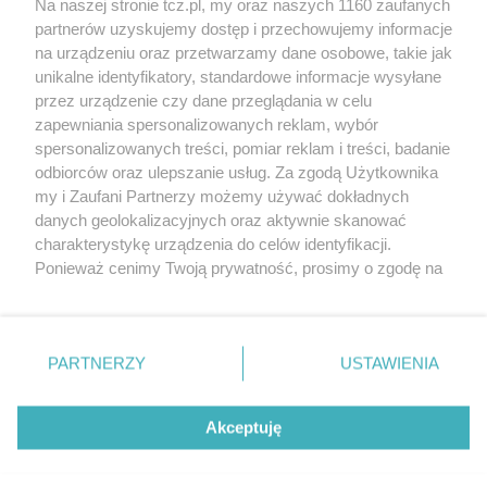
Na naszej stronie tcz.pl, my oraz naszych 1160 zaufanych
partnerów uzyskujemy dostęp i przechowujemy informacje
na urządzeniu oraz przetwarzamy dane osobowe, takie jak
unikalne identyfikatory, standardowe informacje wysyłane
przez urządzenie czy dane przeglądania w celu
zapewniania spersonalizowanych reklam, wybór
O FIRMIE
POLITYKA PRYWATNOŚCI
HOSTING
spersonalizowanych treści, pomiar reklam i treści, badanie
REKLAMA
WSPÓŁPRACA
RSS
FACEBOOK
KONTAKT
odbiorców oraz ulepszanie usług. Za zgodą Użytkownika
my i Zaufani Partnerzy możemy używać dokładnych
Nasze serwisy
danych geolokalizacyjnych oraz aktywnie skanować
charakterystykę urządzenia do celów identyfikacji.
Aktualności
Muzyka i kultura
Ponieważ cenimy Twoją prywatność, prosimy o zgodę na
Tcz24
Archiwum wydarzeń
korzystanie z tych technologii poprzez kliknięcie
Kronika Policyjna
Telewizja Internetowa
„Akceptuję”. Zgoda jest dobrowolna i zawsze możesz ją
Kalendarz imprez
Sport
zmienić/wycofać klikając przycisk ustawień prywatności
Salony urody i masażu
Żłobki i przedszkola
PARTNERZY
USTAWIENIA
Historia miasta
Zdjęcia miasta
znajdujący się w lewym dolnym rogu strony
. Niektóre
Władze miasta
Zabytki
rodzaje przetwarzania danych nie wymagają zgody
użytkownika, ale masz prawo sprzeciwić się takiemu
Akceptuję
przetwarzaniu. Preferencje będą miały zastosowania tylko
na tej witrynie.
Zainstaluj aplikację Tcz.pl w Google Play:
Android