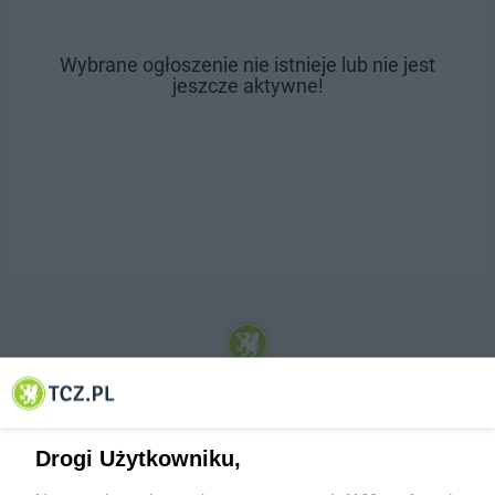
Wybrane ogłoszenie nie istnieje lub nie jest
jeszcze aktywne!
© 2001-2026 Tczew - TCZ.PL Sp. z o.o. Internetowy Serwis Informacyjny Miasta
Tczewa
Drogi Użytkowniku,