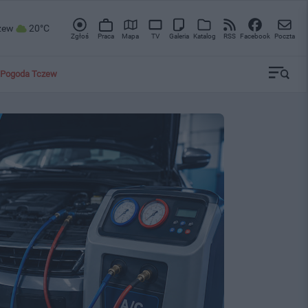
zew
20°C
Zgłoś
Praca
Mapa
TV
Galeria
Katalog
RSS
Facebook
Poczta
Pogoda Tczew