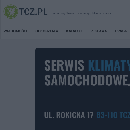
Internetowy Serwis Informacyjny Miasta Tczewa
WIADOMOŚCI
OGŁOSZENIA
KATALOG
REKLAMA
PRACA