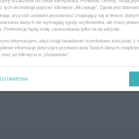
tykę urządzenia do celów identyfikacji. Ponieważ cenimy Twoją pry
z tych technologii poprzez kliknięcie „Akceptuję”. Zgoda jest dobro
SZUKAJ
ikając przycisk ustawień prywatności znajdujący się w lewym dolny
etwarzania danych nie wymagają zgody użytkownika, ale masz prawo 
. Preferencje będą miały zastosowania tylko na tej witrynie.
szymi informacjami, abyś mógł świadomie i komfortowo korzystać z
gółowe informacje dotyczące przetwarzania Twoich danych znajdzi
s
oraz po kliknięciu w „Ustawienia”.
brane ogłoszenie nie istnieje lub nie jest jeszcze aktyw
USTAWIENIA