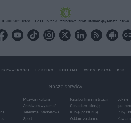
© 2001-2026 Tczew - TCZ.PL Sp. z o.o. Internetowy Serwis Informacyjny Miasta Tczewa
 PRYWATNOŚCI
HOSTING
REKLAMA
WSPÓŁPRACA
RSS
Nasze serwisy
Muzyka i kultura
Katalog firm i instytucji
Lokale
Archiwum wydarzeń
Sprzedam, oferuję
gastron
jna
Telewizja Internetowa
Kupię, poszukuję
Puby i k
rez
Sport
Oddam za darmo
Kawiarn
i masażu
Żłobki i przedszkola
Lekarze i szpitale
Noclegi