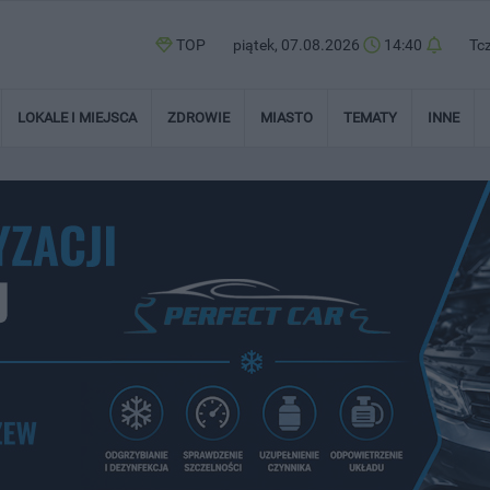
TOP
piątek, 07.08.2026
14:40
Tc
LOKALE I MIEJSCA
ZDROWIE
MIASTO
TEMATY
INNE