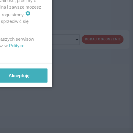
watność, prosimy o
wolna i zawsze możesz
m rogu strony
.
sprzeciwić się
 naszych serwisów
DODAJ OGŁOSZENIE
esz w
Polityce
ne!
Akceptuję