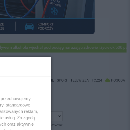
 alkoholu wjechał pod pociąg narażając zdrowie i życie ok 500 pasażer
WIADOMOŚCI
CO BĘDZIE
SPORT
TELEWIZJA
TCZ24
POGODA
 i przechowujemy
ory, standardowe
alizowanych reklam,
ie usług. Za zgodą
ych oraz aktywnie
pokaż opcje dodatkowe