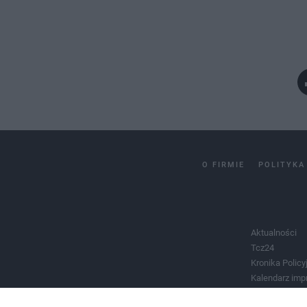
O FIRMIE
POLITYKA
Aktualności
Tcz24
Kronika Policy
Kalendarz imp
Salony urody 