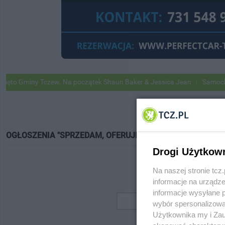
o Gminy Tczew. Na początek Shaun Baker & Jessica Jean
Samochody G
OGŁOSZENIA "SPRZEDAM, OFERUJĘ"
Drogi Użytkow
Na naszej stronie tc
informacje na urządze
informacje wysyłane 
wybór spersonalizowan
Użytkownika my i Zau