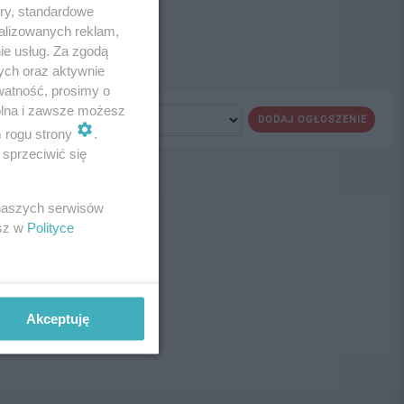
ory, standardowe
alizowanych reklam,
ie usług. Za zgodą
ych oraz aktywnie
watność, prosimy o
wolna i zawsze możesz
DODAJ OGŁOSZENIE
m rogu strony
.
sprzeciwić się
 naszych serwisów
ne!
esz w
Polityce
Akceptuję