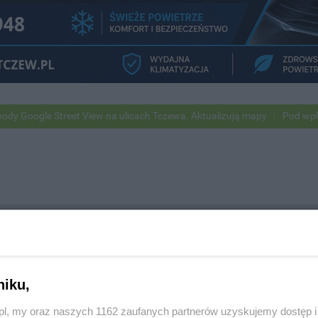
oogle Street View na ulicach Tczewa. Aktualizują mapy
Pod wpływem 
Znajdź ogłoszenie
niku,
z.pl, my oraz naszych 1162 zaufanych partnerów uzyskujemy dostęp