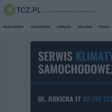
Internetowy Serwis Informacyjny Miasta Tczewa
WIADOMOŚCI
OGŁOSZENIA
KATALOG
REKLAMA
PRACA