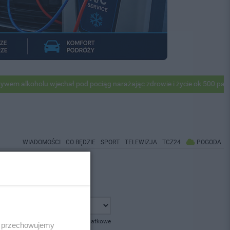
alkoholu wjechał pod pociąg narażając zdrowie i życie ok 500 pasażer
WIADOMOŚCI
CO BĘDZIE
SPORT
TELEWIZJA
TCZ24
POGODA
pokaż opcje dodatkowe
 i przechowujemy