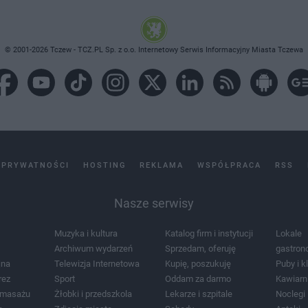
© 2001-2026 Tczew - TCZ.PL Sp. z o.o. Internetowy Serwis Informacyjny Miasta Tczewa
 PRYWATNOŚCI
HOSTING
REKLAMA
WSPÓŁPRACA
RSS
Nasze serwisy
Muzyka i kultura
Katalog firm i instytucji
Lokale
Archiwum wydarzeń
Sprzedam, oferuję
gastron
jna
Telewizja Internetowa
Kupię, poszukuję
Puby i k
rez
Sport
Oddam za darmo
Kawiarn
i masażu
Żłobki i przedszkola
Lekarze i szpitale
Noclegi