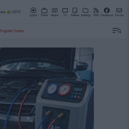
zew
20°C
Zgłoś
Praca
Mapa
TV
Galeria
Katalog
RSS
Facebook
Poczta
Pogoda Tczew