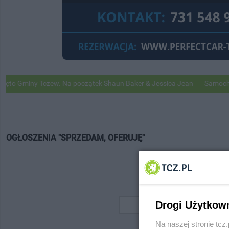
 Gminy Tczew. Na początek Shaun Baker & Jessica Jean
Samochody G
OGŁOSZENIA "SPRZEDAM, OFERUJĘ"
Drogi Użytkow
Na naszej stronie tc