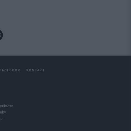
FACEBOOK
KONTAKT
omiczne
luby
ie