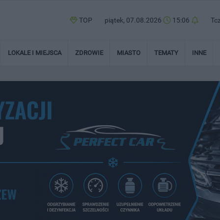
TOP
piątek, 07.08.2026
15:06
Tc
LOKALE I MIEJSCA
ZDROWIE
MIASTO
TEMATY
INNE