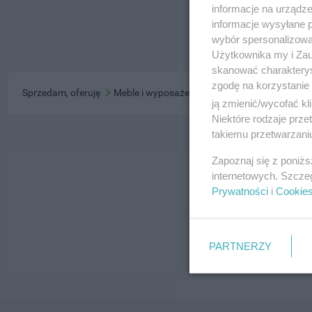
informacje na urządze
informacje wysyłane 
wybór spersonalizowan
Użytkownika my i Zau
skanować charakterys
zgodę na korzystanie 
Sprzedam, oferuję
Meble i wyposażenie domu
ją zmienić/wycofać kl
Niektóre rodzaje prz
takiemu przetwarzaniu
Zapoznaj się z poniż
Wy
internetowych. Szcze
Prywatności
i
Cookie
PARTNERZY