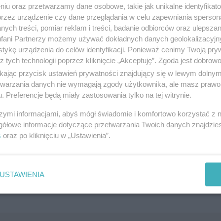
niu oraz przetwarzamy dane osobowe, takie jak unikalne identyfikat
SZUKAJ
przez urządzenie czy dane przeglądania w celu zapewniania sperson
ych treści, pomiar reklam i treści, badanie odbiorców oraz ulepszan
fani Partnerzy możemy używać dokładnych danych geolokalizacyjn
tykę urządzenia do celów identyfikacji. Ponieważ cenimy Twoją pry
z tych technologii poprzez kliknięcie „Akceptuję”. Zgoda jest dobro
ikając przycisk ustawień prywatności znajdujący się w lewym dolny
etwarzania danych nie wymagają zgody użytkownika, ale masz prawo 
. Preferencje będą miały zastosowania tylko na tej witrynie.
szymi informacjami, abyś mógł świadomie i komfortowo korzystać z
brane ogłoszenie nie istnieje lub nie jest jeszcze aktyw
gółowe informacje dotyczące przetwarzania Twoich danych znajdzi
s
oraz po kliknięciu w „Ustawienia”.
USTAWIENIA