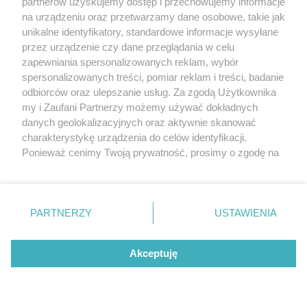
partnerów uzyskujemy dostęp i przechowujemy informacje
na urządzeniu oraz przetwarzamy dane osobowe, takie jak
unikalne identyfikatory, standardowe informacje wysyłane
przez urządzenie czy dane przeglądania w celu
zapewniania spersonalizowanych reklam, wybór
O FIRMIE
POLITYKA PRYWATNOŚCI
HOSTING
spersonalizowanych treści, pomiar reklam i treści, badanie
REKLAMA
WSPÓŁPRACA
RSS
FACEBOOK
KONTAKT
odbiorców oraz ulepszanie usług. Za zgodą Użytkownika
my i Zaufani Partnerzy możemy używać dokładnych
Nasze serwisy
danych geolokalizacyjnych oraz aktywnie skanować
charakterystykę urządzenia do celów identyfikacji.
Aktualności
Muzyka i kultura
Ponieważ cenimy Twoją prywatność, prosimy o zgodę na
Tcz24
Archiwum wydarzeń
korzystanie z tych technologii poprzez kliknięcie
Kronika Policyjna
Telewizja Internetowa
„Akceptuję”. Zgoda jest dobrowolna i zawsze możesz ją
Kalendarz imprez
Sport
zmienić/wycofać klikając przycisk ustawień prywatności
Salony urody i masażu
Żłobki i przedszkola
PARTNERZY
USTAWIENIA
Historia miasta
Zdjęcia miasta
znajdujący się w lewym dolnym rogu strony
. Niektóre
Władze miasta
Zabytki
rodzaje przetwarzania danych nie wymagają zgody
użytkownika, ale masz prawo sprzeciwić się takiemu
Akceptuję
przetwarzaniu. Preferencje będą miały zastosowania tylko
na tej witrynie.
Zainstaluj aplikację Tcz.pl w Google Play:
Android
Zapoznaj się z poniższymi informacjami, abyś mógł