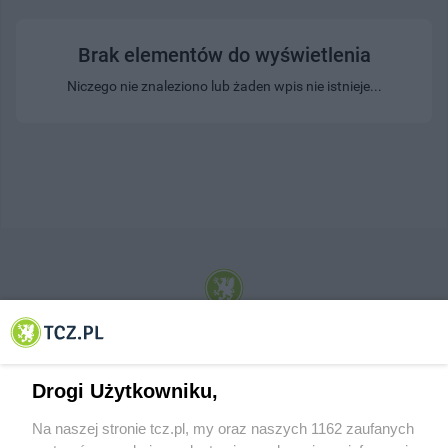
Brak elementów do wyświetlenia
Niczego nie znaleziono lub żaden wpis nie istnieje...
© 2001-2026 Tczew - TCZ.PL Sp. z o.o. Internetowy Serwis Informacyjny Miasta
Tczewa
Drogi Użytkowniku,
Na naszej stronie tcz.pl, my oraz naszych 1162 zaufanych