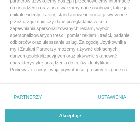
partnerów uzyskujemy dostęp i przechowujemy informacje
na urządzeniu oraz przetwarzamy dane osobowe, takie jak
unikalne identyfikatory, standardowe informacje wysyłane
przez urządzenie czy dane przeglądania w celu
zapewniania spersonalizowanych reklam, wybór
O FIRMIE
POLITYKA PRYWATNOŚCI
HOSTING
spersonalizowanych treści, pomiar reklam i treści, badanie
REKLAMA
WSPÓŁPRACA
RSS
FACEBOOK
KONTAKT
odbiorców oraz ulepszanie usług. Za zgodą Użytkownika
my i Zaufani Partnerzy możemy używać dokładnych
Nasze serwisy
danych geolokalizacyjnych oraz aktywnie skanować
charakterystykę urządzenia do celów identyfikacji.
Aktualności
Muzyka i kultura
Ponieważ cenimy Twoją prywatność, prosimy o zgodę na
Tcz24
Archiwum wydarzeń
korzystanie z tych technologii poprzez kliknięcie
Kronika Policyjna
Telewizja Internetowa
„Akceptuję”. Zgoda jest dobrowolna i zawsze możesz ją
Kalendarz imprez
Sport
zmienić/wycofać klikając przycisk ustawień prywatności
Salony urody i masażu
Żłobki i przedszkola
PARTNERZY
USTAWIENIA
Historia miasta
Zdjęcia miasta
znajdujący się w lewym dolnym rogu strony
. Niektóre
Władze miasta
Zabytki
rodzaje przetwarzania danych nie wymagają zgody
użytkownika, ale masz prawo sprzeciwić się takiemu
Akceptuję
przetwarzaniu. Preferencje będą miały zastosowania tylko
na tej witrynie.
Zainstaluj aplikację Tcz.pl w Google Play:
Android
Zapoznaj się z poniższymi informacjami, abyś mógł