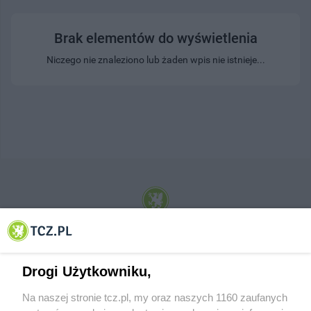
Brak elementów do wyświetlenia
Niczego nie znaleziono lub żaden wpis nie istnieje...
© 2001-2026 Tczew - TCZ.PL Sp. z o.o. Internetowy Serwis Informacyjny Miasta
Tczewa
Drogi Użytkowniku,
Na naszej stronie tcz.pl, my oraz naszych 1160 zaufanych