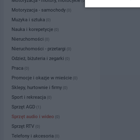
Motoryzacja - motory, motocykle
(0)
Motoryzacja - samochody
(0)
Muzyka i sztuka
(0)
Nauka i korepetycje
(0)
Nieruchomości
(0)
Nieruchomości - przetargi
(0)
Odzież, biżuteria i zegarki
(0)
Praca
(0)
Promocje i okazje w mieście
(0)
Sklepy, hurtownie i firmy
(0)
Sport i rekreacja
(0)
Sprzęt AGD
(1)
Sprzęt audio i wideo
(0)
Sprzęt RTV
(0)
Telefony i akcesoria
(0)