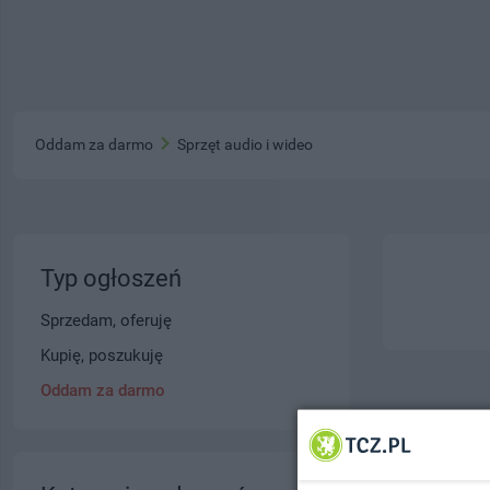
Oddam za darmo
Sprzęt audio i wideo
Typ ogłoszeń
Sprzedam, oferuję
Kupię, poszukuję
Oddam za darmo