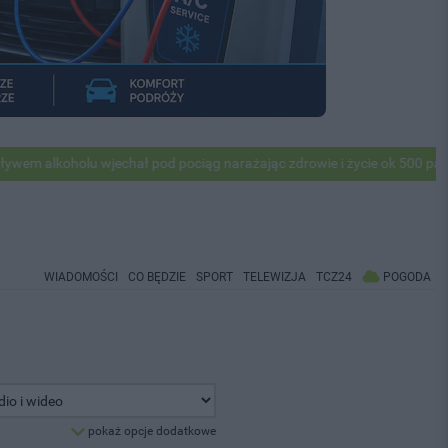
lkoholu wjechał pod pociąg narażając zdrowie i życie ok 500 pasażerów
WIADOMOŚCI
CO BĘDZIE
SPORT
TELEWIZJA
TCZ24
POGODA
pokaż opcje dodatkowe