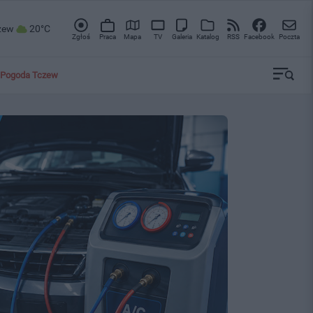
zew
20°C
Zgłoś
Praca
Mapa
TV
Galeria
Katalog
RSS
Facebook
Poczta
Pogoda Tczew