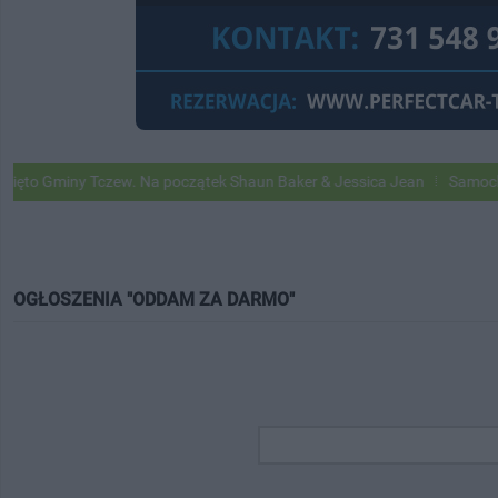
Gminy Tczew. Na początek Shaun Baker & Jessica Jean
Samochody Goo
OGŁOSZENIA "ODDAM ZA DARMO"