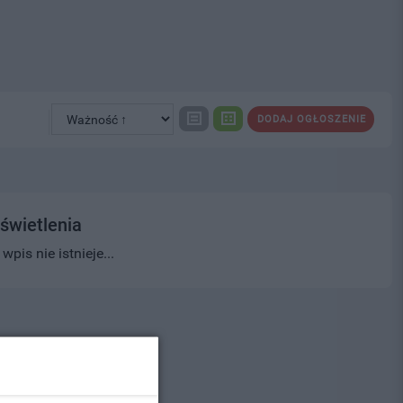
DODAJ OGŁOSZENIE
świetlenia
pis nie istnieje...