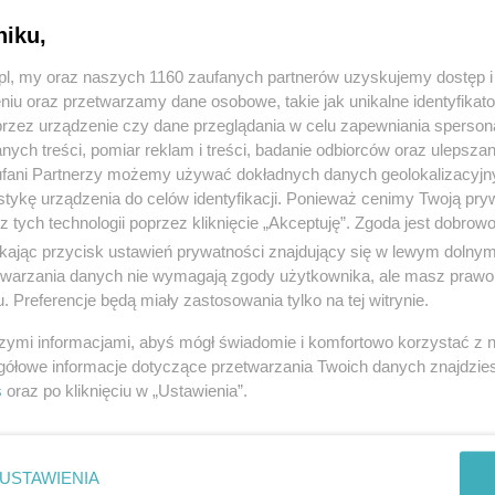
niku,
z.pl, my oraz naszych 1160 zaufanych partnerów uzyskujemy dostęp
niu oraz przetwarzamy dane osobowe, takie jak unikalne identyfikat
przez urządzenie czy dane przeglądania w celu zapewniania sperson
ych treści, pomiar reklam i treści, badanie odbiorców oraz ulepszan
fani Partnerzy możemy używać dokładnych danych geolokalizacyjn
tykę urządzenia do celów identyfikacji. Ponieważ cenimy Twoją pry
z tych technologii poprzez kliknięcie „Akceptuję”. Zgoda jest dobro
ikając przycisk ustawień prywatności znajdujący się w lewym dolny
etwarzania danych nie wymagają zgody użytkownika, ale masz prawo 
. Preferencje będą miały zastosowania tylko na tej witrynie.
szymi informacjami, abyś mógł świadomie i komfortowo korzystać z
gółowe informacje dotyczące przetwarzania Twoich danych znajdzi
s
oraz po kliknięciu w „Ustawienia”.
USTAWIENIA