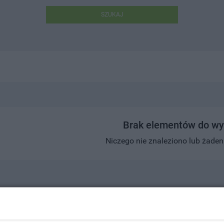
SZUKAJ
Brak elementów do wy
Niczego nie znaleziono lub żaden w