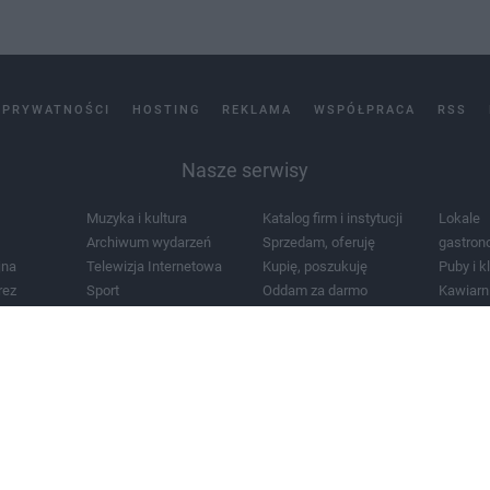
 PRYWATNOŚCI
HOSTING
REKLAMA
WSPÓŁPRACA
RSS
Nasze serwisy
Muzyka i kultura
Katalog firm i instytucji
Lokale
Archiwum wydarzeń
Sprzedam, oferuję
gastron
jna
Telewizja Internetowa
Kupię, poszukuję
Puby i k
rez
Sport
Oddam za darmo
Kawiarn
i masażu
Żłobki i przedszkola
Lekarze i szpitale
Noclegi
a
Zdjęcia miasta
Schody
Apteki
a
Zabytki
Kościoły
Mapa m
Pogoda
Zainstaluj aplikację Tcz.pl w Google Play:
Android