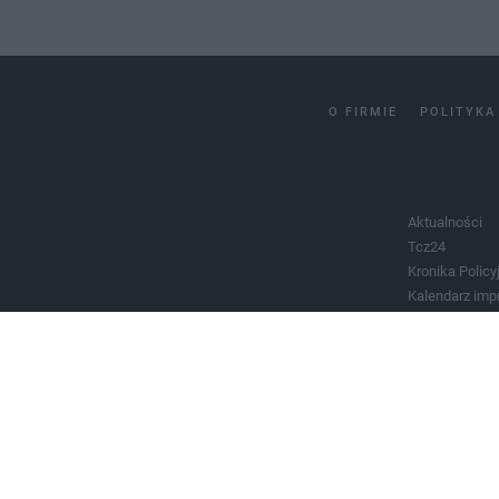
O FIRMIE
POLITYKA
Aktualności
Tcz24
Kronika Policy
Kalendarz imp
Salony urody 
Historia miast
Władze miast