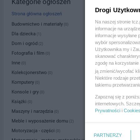
Kategorie ogłoszeń
Drogi Użytkow
Strona główna ogłoszeń
Na naszej stronie tc
Budownictwo i materiały
(0)
informacje na urządze
Dla dziecka
(1)
informacje wysyłane 
wybór spersonalizowan
Dom i ogród
(2)
Użytkownika my i Zau
Fotografia i film
(0)
skanować charakterys
Inne
zgodę na korzystanie 
(0)
ją zmienić/wycofać kl
Kolekcjonerstwo
(0)
Niektóre rodzaje prz
Komputery
(0)
takiemu przetwarzaniu
Konsole i gry
(0)
Zapoznaj się z poniż
Książki
(0)
internetowych. Szcze
Prywatności
i
Cookie
Maszyny i narzędzia
(0)
Meble i wyposażenie domu
(2)
Motoryzacja - części
(0)
PARTNERZY