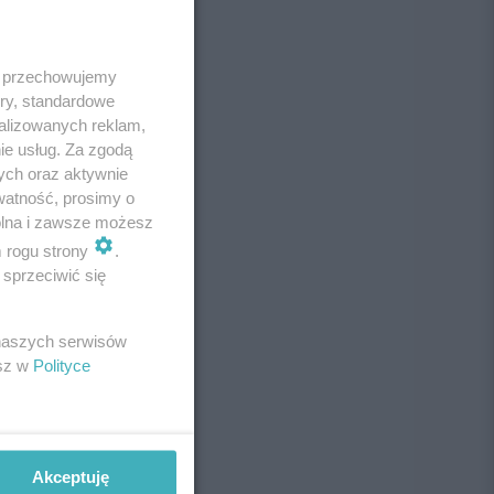
 i przechowujemy
ory, standardowe
alizowanych reklam,
ie usług. Za zgodą
ych oraz aktywnie
watność, prosimy o
wolna i zawsze możesz
m rogu strony
.
sprzeciwić się
 naszych serwisów
esz w
Polityce
Akceptuję