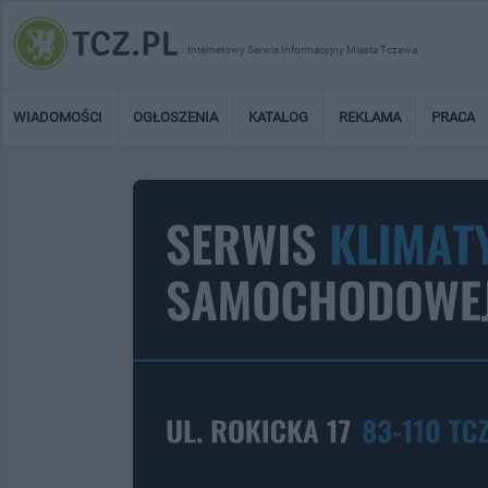
Internetowy Serwis Informacyjny Miasta Tczewa
WIADOMOŚCI
OGŁOSZENIA
KATALOG
REKLAMA
PRACA