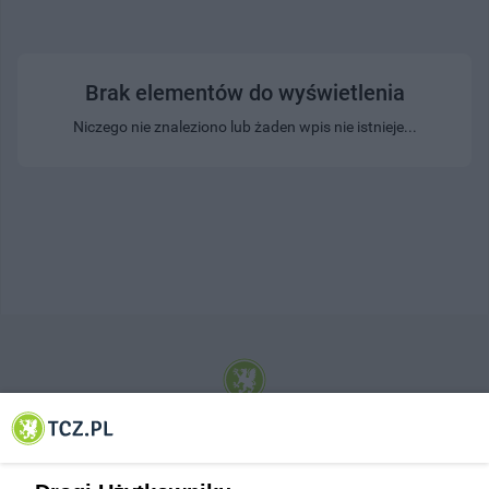
Brak elementów do wyświetlenia
Niczego nie znaleziono lub żaden wpis nie istnieje...
© 2001-2026 Tczew - TCZ.PL Sp. z o.o. Internetowy Serwis Informacyjny Miasta
Tczewa