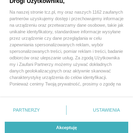
Drogi Użytkowniku,
Na naszej stronie tcz.pl, my oraz naszych 1162 zaufanych
partnerów uzyskujemy dostęp i przechowujemy informacje
na urządzeniu oraz przetwarzamy dane osobowe, takie jak
unikalne identyfikatory, standardowe informacje wysyłane
przez urządzenie czy dane przeglądania w celu
zapewniania spersonalizowanych reklam, wybór
O FIRMIE
POLITYKA PRYWATNOŚCI
HOSTING
spersonalizowanych treści, pomiar reklam i treści, badanie
REKLAMA
WSPÓŁPRACA
RSS
FACEBOOK
KONTAKT
odbiorców oraz ulepszanie usług. Za zgodą Użytkownika
my i Zaufani Partnerzy możemy używać dokładnych
Nasze serwisy
danych geolokalizacyjnych oraz aktywnie skanować
charakterystykę urządzenia do celów identyfikacji.
Aktualności
Muzyka i kultura
Ponieważ cenimy Twoją prywatność, prosimy o zgodę na
Tcz24
Archiwum wydarzeń
korzystanie z tych technologii poprzez kliknięcie
Kronika Policyjna
Telewizja Internetowa
„Akceptuję”. Zgoda jest dobrowolna i zawsze możesz ją
Kalendarz imprez
Sport
zmienić/wycofać klikając przycisk ustawień prywatności
Salony urody i masażu
Żłobki i przedszkola
PARTNERZY
USTAWIENIA
Historia miasta
Zdjęcia miasta
znajdujący się w lewym dolnym rogu strony
. Niektóre
Władze miasta
Zabytki
rodzaje przetwarzania danych nie wymagają zgody
użytkownika, ale masz prawo sprzeciwić się takiemu
Akceptuję
przetwarzaniu. Preferencje będą miały zastosowania tylko