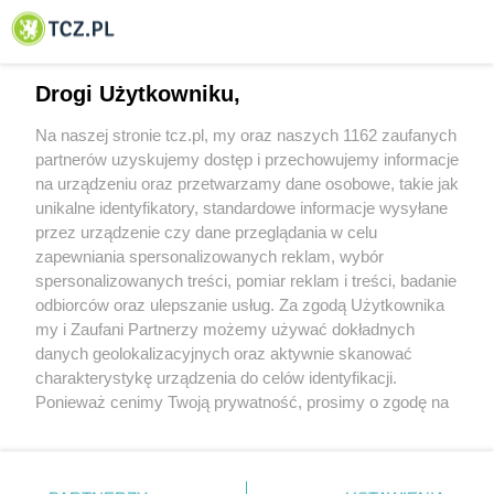
© 2001-2026 Tczew - TCZ.PL Sp. z o.o. Internetowy Serwis Informacyjny Miasta
Tczewa
Drogi Użytkowniku,
Na naszej stronie tcz.pl, my oraz naszych 1162 zaufanych
partnerów uzyskujemy dostęp i przechowujemy informacje
na urządzeniu oraz przetwarzamy dane osobowe, takie jak
unikalne identyfikatory, standardowe informacje wysyłane
przez urządzenie czy dane przeglądania w celu
zapewniania spersonalizowanych reklam, wybór
O FIRMIE
POLITYKA PRYWATNOŚCI
HOSTING
spersonalizowanych treści, pomiar reklam i treści, badanie
REKLAMA
WSPÓŁPRACA
RSS
FACEBOOK
KONTAKT
odbiorców oraz ulepszanie usług. Za zgodą Użytkownika
my i Zaufani Partnerzy możemy używać dokładnych
Nasze serwisy
danych geolokalizacyjnych oraz aktywnie skanować
charakterystykę urządzenia do celów identyfikacji.
Aktualności
Muzyka i kultura
Ponieważ cenimy Twoją prywatność, prosimy o zgodę na
Tcz24
Archiwum wydarzeń
korzystanie z tych technologii poprzez kliknięcie
Kronika Policyjna
Telewizja Internetowa
„Akceptuję”. Zgoda jest dobrowolna i zawsze możesz ją
Kalendarz imprez
Sport
zmienić/wycofać klikając przycisk ustawień prywatności
Salony urody i masażu
Żłobki i przedszkola