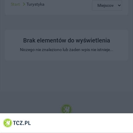
Start
Turystyka
Brak elementów do wyświetlenia
Niczego nie znaleziono lub żaden wpis nie istnieje...
© 2001-2026 Tczew - TCZ.PL Sp. z o.o. Internetowy Serwis Informacyjny Miasta
Tczewa