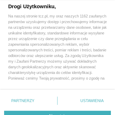
Drogi Użytkowniku,
Na naszej stronie tcz.pl, my oraz naszych 1162 zaufanych
partnerów uzyskujemy dostęp i przechowujemy informacje
na urządzeniu oraz przetwarzamy dane osobowe, takie jak
unikalne identyfikatory, standardowe informacje wysyłane
przez urządzenie czy dane przeglądania w celu
zapewniania spersonalizowanych reklam, wybór
O FIRMIE
POLITYKA PRYWATNOŚCI
HOSTING
spersonalizowanych treści, pomiar reklam i treści, badanie
REKLAMA
WSPÓŁPRACA
RSS
FACEBOOK
KONTAKT
odbiorców oraz ulepszanie usług. Za zgodą Użytkownika
my i Zaufani Partnerzy możemy używać dokładnych
Nasze serwisy
danych geolokalizacyjnych oraz aktywnie skanować
charakterystykę urządzenia do celów identyfikacji.
Aktualności
Muzyka i kultura
Ponieważ cenimy Twoją prywatność, prosimy o zgodę na
Tcz24
Archiwum wydarzeń
korzystanie z tych technologii poprzez kliknięcie
Kronika Policyjna
Telewizja Internetowa
„Akceptuję”. Zgoda jest dobrowolna i zawsze możesz ją
Kalendarz imprez
Sport
zmienić/wycofać klikając przycisk ustawień prywatności
Salony urody i masażu
Żłobki i przedszkola
PARTNERZY
USTAWIENIA
Historia miasta
Zdjęcia miasta
znajdujący się w lewym dolnym rogu strony
. Niektóre
Władze miasta
Zabytki
rodzaje przetwarzania danych nie wymagają zgody
użytkownika, ale masz prawo sprzeciwić się takiemu