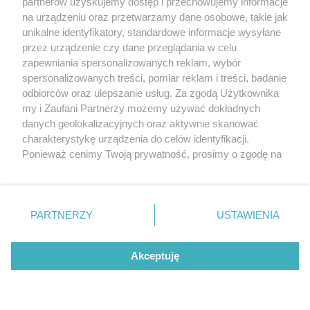
partnerów uzyskujemy dostęp i przechowujemy informacje
na urządzeniu oraz przetwarzamy dane osobowe, takie jak
unikalne identyfikatory, standardowe informacje wysyłane
przez urządzenie czy dane przeglądania w celu
zapewniania spersonalizowanych reklam, wybór
O FIRMIE
POLITYKA PRYWATNOŚCI
HOSTING
spersonalizowanych treści, pomiar reklam i treści, badanie
REKLAMA
WSPÓŁPRACA
RSS
FACEBOOK
KONTAKT
odbiorców oraz ulepszanie usług. Za zgodą Użytkownika
my i Zaufani Partnerzy możemy używać dokładnych
Nasze serwisy
danych geolokalizacyjnych oraz aktywnie skanować
charakterystykę urządzenia do celów identyfikacji.
Aktualności
Muzyka i kultura
Ponieważ cenimy Twoją prywatność, prosimy o zgodę na
Tcz24
Archiwum wydarzeń
korzystanie z tych technologii poprzez kliknięcie
Kronika Policyjna
Telewizja Internetowa
„Akceptuję”. Zgoda jest dobrowolna i zawsze możesz ją
Kalendarz imprez
Sport
zmienić/wycofać klikając przycisk ustawień prywatności
Salony urody i masażu
Żłobki i przedszkola
PARTNERZY
USTAWIENIA
Historia miasta
Zdjęcia miasta
znajdujący się w lewym dolnym rogu strony
. Niektóre
Władze miasta
Zabytki
rodzaje przetwarzania danych nie wymagają zgody
użytkownika, ale masz prawo sprzeciwić się takiemu
Akceptuję
przetwarzaniu. Preferencje będą miały zastosowania tylko
na tej witrynie.
Zainstaluj aplikację Tcz.pl w Google Play:
Android
Zapoznaj się z poniższymi informacjami, abyś mógł