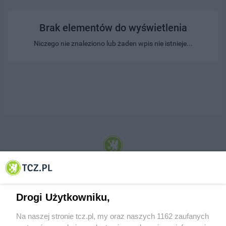
Brak elementów do wyświetlenia
Niczego nie znaleziono lub żaden wpis nie istnieje...
© 2001-2026 Tczew - TCZ.PL Sp. z o.o. Internetowy Serwis Informacyjny Miasta
Tczewa
Drogi Użytkowniku,
Na naszej stronie tcz.pl, my oraz naszych 1162 zaufanych