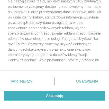
Na naszej stronie tcz.pl, my oraz naszych 1162 zaufanych
partnerów uzyskujemy dostęp i przechowujemy informacje
na urządzeniu oraz przetwarzamy dane osobowe, takie jak
unikalne identyfikatory, standardowe informacje wysyłane
przez urządzenie czy dane przeglądania w celu
zapewniania spersonalizowanych reklam, wybór
O FIRMIE
POLITYKA PRYWATNOŚCI
HOSTING
spersonalizowanych treści, pomiar reklam i treści, badanie
REKLAMA
WSPÓŁPRACA
RSS
FACEBOOK
KONTAKT
odbiorców oraz ulepszanie usług. Za zgodą Użytkownika
my i Zaufani Partnerzy możemy używać dokładnych
Nasze serwisy
danych geolokalizacyjnych oraz aktywnie skanować
charakterystykę urządzenia do celów identyfikacji.
Aktualności
Muzyka i kultura
Ponieważ cenimy Twoją prywatność, prosimy o zgodę na
Tcz24
Archiwum wydarzeń
korzystanie z tych technologii poprzez kliknięcie
Kronika Policyjna
Telewizja Internetowa
„Akceptuję”. Zgoda jest dobrowolna i zawsze możesz ją
Kalendarz imprez
Sport
zmienić/wycofać klikając przycisk ustawień prywatności
Salony urody i masażu
Żłobki i przedszkola
PARTNERZY
USTAWIENIA
Historia miasta
Zdjęcia miasta
znajdujący się w lewym dolnym rogu strony
. Niektóre
Władze miasta
Zabytki
rodzaje przetwarzania danych nie wymagają zgody
użytkownika, ale masz prawo sprzeciwić się takiemu
Akceptuję
przetwarzaniu. Preferencje będą miały zastosowania tylko
na tej witrynie.
Zainstaluj aplikację Tcz.pl w Google Play:
Android