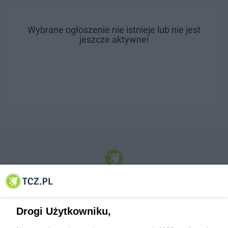
Wybrane ogłoszenie nie istnieje lub nie jest
jeszcze aktywne!
© 2001-2026 Tczew - TCZ.PL Sp. z o.o. Internetowy Serwis Informacyjny Miasta
Tczewa
Drogi Użytkowniku,