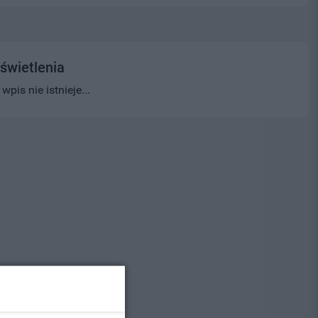
świetlenia
pis nie istnieje...