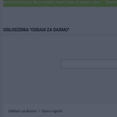
 Gminy Tczew. Na początek Shaun Baker & Jessica Jean
Samochody Go
OGŁOSZENIA "ODDAM ZA DARMO"
Oddam za darmo
Dom i ogród