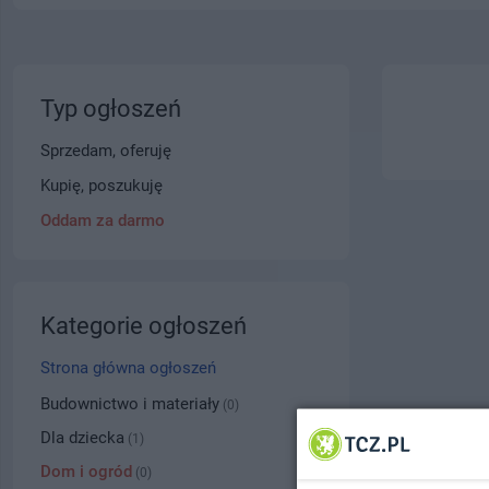
Typ ogłoszeń
Sprzedam, oferuję
Kupię, poszukuję
Oddam za darmo
Kategorie ogłoszeń
Strona główna ogłoszeń
Budownictwo i materiały
(0)
Dla dziecka
(1)
Dom i ogród
(0)