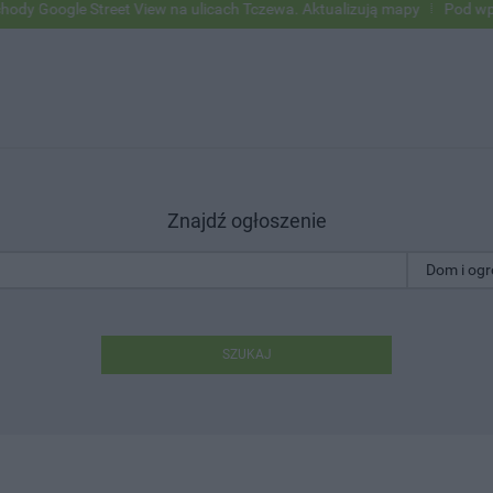
ogle Street View na ulicach Tczewa. Aktualizują mapy
Pod wpływem 
Znajdź ogłoszenie
SZUKAJ