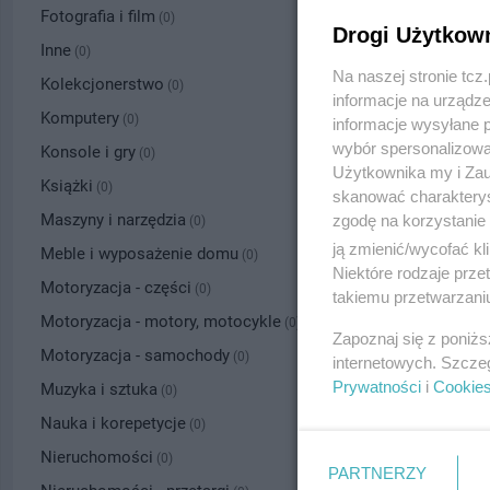
Fotografia i film
(0)
Drogi Użytkow
Inne
(0)
Na naszej stronie tc
Kolekcjonerstwo
(0)
informacje na urządze
Komputery
(0)
informacje wysyłane 
wybór spersonalizowan
Konsole i gry
(0)
Użytkownika my i Zau
Książki
(0)
skanować charakterys
Maszyny i narzędzia
zgodę na korzystanie 
(0)
ją zmienić/wycofać kl
Meble i wyposażenie domu
(0)
Niektóre rodzaje prz
Motoryzacja - części
(0)
takiemu przetwarzaniu
Motoryzacja - motory, motocykle
(0)
Zapoznaj się z poniż
Motoryzacja - samochody
(0)
internetowych. Szcze
Prywatności
i
Cookie
Muzyka i sztuka
(0)
Nauka i korepetycje
(0)
Nieruchomości
(0)
PARTNERZY