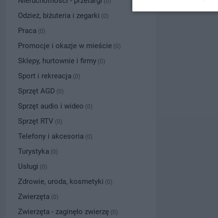
Nieruchomości - przetargi
(0)
Odzież, biżuteria i zegarki
(0)
Praca
(0)
Promocje i okazje w mieście
(0)
Sklepy, hurtownie i firmy
(0)
Sport i rekreacja
(0)
Sprzęt AGD
(0)
Sprzęt audio i wideo
(0)
Sprzęt RTV
(0)
Telefony i akcesoria
(0)
Turystyka
(0)
Usługi
(0)
Zdrowie, uroda, kosmetyki
(0)
Zwierzęta
(0)
Zwierzęta - zaginęło zwierzę
(0)