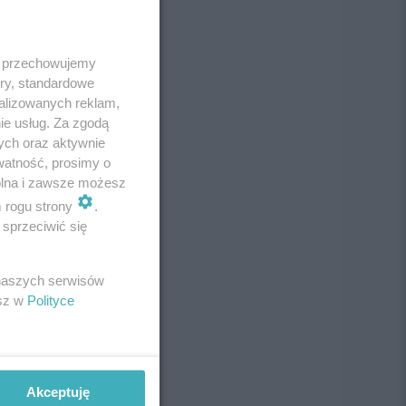
 i przechowujemy
ory, standardowe
alizowanych reklam,
ie usług. Za zgodą
ych oraz aktywnie
watność, prosimy o
wolna i zawsze możesz
m rogu strony
.
sprzeciwić się
 naszych serwisów
esz w
Polityce
Akceptuję