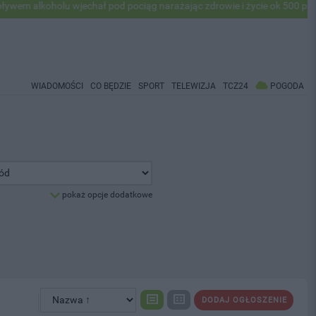
alkoholu wjechał pod pociąg narażając zdrowie i życie ok 500 pasażeró
WIADOMOŚCI
CO BĘDZIE
SPORT
TELEWIZJA
TCZ24
POGODA
pokaż opcje dodatkowe
DODAJ OGŁOSZENIE