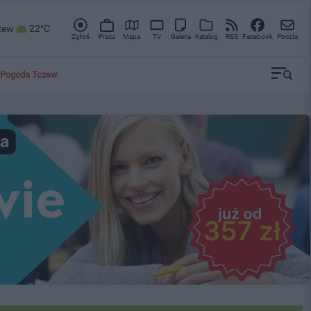
zew
22°C
Zgłoś
Praca
Mapa
TV
Galeria
Katalog
RSS
Facebook
Poczta
Pogoda Tczew