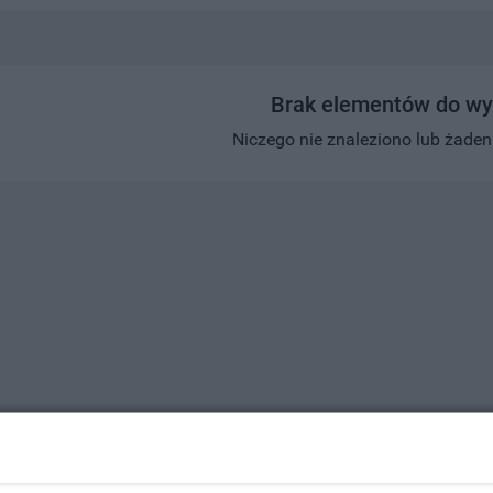
Brak elementów do wy
Niczego nie znaleziono lub żaden w