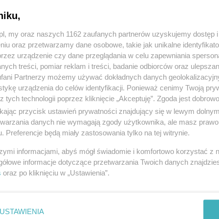
niku,
z.pl, my oraz naszych 1162 zaufanych partnerów uzyskujemy dostęp
niu oraz przetwarzamy dane osobowe, takie jak unikalne identyfikat
przez urządzenie czy dane przeglądania w celu zapewniania sperson
ych treści, pomiar reklam i treści, badanie odbiorców oraz ulepszan
fani Partnerzy możemy używać dokładnych danych geolokalizacyjn
tykę urządzenia do celów identyfikacji. Ponieważ cenimy Twoją pry
z tych technologii poprzez kliknięcie „Akceptuję”. Zgoda jest dobro
ikając przycisk ustawień prywatności znajdujący się w lewym dolny
etwarzania danych nie wymagają zgody użytkownika, ale masz prawo 
. Preferencje będą miały zastosowania tylko na tej witrynie.
szymi informacjami, abyś mógł świadomie i komfortowo korzystać z
gółowe informacje dotyczące przetwarzania Twoich danych znajdzi
s
oraz po kliknięciu w „Ustawienia”.
USTAWIENIA