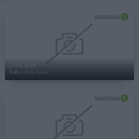
666552348
Drzwi białe
0.00
zł,
2
dni, Tczew
666552348