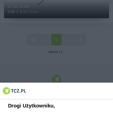
Drzwi białe
0.00
zł,
2
dni, Tczew
1
strona 1 z
1
© 2001-2026 Tczew - TCZ.PL Sp. z o.o. Internetowy Serwis Informacyjny Miasta
Tczewa
Drogi Użytkowniku,