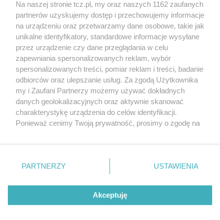
Na naszej stronie tcz.pl, my oraz naszych 1162 zaufanych
partnerów uzyskujemy dostęp i przechowujemy informacje
na urządzeniu oraz przetwarzamy dane osobowe, takie jak
unikalne identyfikatory, standardowe informacje wysyłane
przez urządzenie czy dane przeglądania w celu
zapewniania spersonalizowanych reklam, wybór
O FIRMIE
POLITYKA PRYWATNOŚCI
HOSTING
spersonalizowanych treści, pomiar reklam i treści, badanie
REKLAMA
WSPÓŁPRACA
RSS
FACEBOOK
KONTAKT
odbiorców oraz ulepszanie usług. Za zgodą Użytkownika
my i Zaufani Partnerzy możemy używać dokładnych
Nasze serwisy
danych geolokalizacyjnych oraz aktywnie skanować
charakterystykę urządzenia do celów identyfikacji.
Aktualności
Muzyka i kultura
Ponieważ cenimy Twoją prywatność, prosimy o zgodę na
Tcz24
Archiwum wydarzeń
korzystanie z tych technologii poprzez kliknięcie
Kronika Policyjna
Telewizja Internetowa
„Akceptuję”. Zgoda jest dobrowolna i zawsze możesz ją
Kalendarz imprez
Sport
zmienić/wycofać klikając przycisk ustawień prywatności
Salony urody i masażu
Żłobki i przedszkola
PARTNERZY
USTAWIENIA
Historia miasta
Zdjęcia miasta
znajdujący się w lewym dolnym rogu strony
. Niektóre
Władze miasta
Zabytki
rodzaje przetwarzania danych nie wymagają zgody
użytkownika, ale masz prawo sprzeciwić się takiemu
Akceptuję
przetwarzaniu. Preferencje będą miały zastosowania tylko
na tej witrynie.
Zainstaluj aplikację Tcz.pl w Google Play:
Android