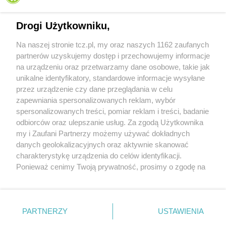
Drogi Użytkowniku,
Na naszej stronie tcz.pl, my oraz naszych 1162 zaufanych
partnerów uzyskujemy dostęp i przechowujemy informacje
na urządzeniu oraz przetwarzamy dane osobowe, takie jak
unikalne identyfikatory, standardowe informacje wysyłane
przez urządzenie czy dane przeglądania w celu
zapewniania spersonalizowanych reklam, wybór
O FIRMIE
POLITYKA PRYWATNOŚCI
HOSTING
spersonalizowanych treści, pomiar reklam i treści, badanie
REKLAMA
WSPÓŁPRACA
RSS
FACEBOOK
KONTAKT
odbiorców oraz ulepszanie usług. Za zgodą Użytkownika
my i Zaufani Partnerzy możemy używać dokładnych
Nasze serwisy
danych geolokalizacyjnych oraz aktywnie skanować
charakterystykę urządzenia do celów identyfikacji.
Aktualności
Muzyka i kultura
Ponieważ cenimy Twoją prywatność, prosimy o zgodę na
Tcz24
Archiwum wydarzeń
korzystanie z tych technologii poprzez kliknięcie
Kronika Policyjna
Telewizja Internetowa
„Akceptuję”. Zgoda jest dobrowolna i zawsze możesz ją
Kalendarz imprez
Sport
zmienić/wycofać klikając przycisk ustawień prywatności
Salony urody i masażu
Żłobki i przedszkola
PARTNERZY
USTAWIENIA
Historia miasta
Zdjęcia miasta
znajdujący się w lewym dolnym rogu strony
. Niektóre
Władze miasta
Zabytki
rodzaje przetwarzania danych nie wymagają zgody