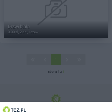
Drzwi białe
0.00
zł,
2
dni, Tczew
1
strona 1 z
1
© 2001-2026 Tczew - TCZ.PL Sp. z o.o. Internetowy Serwis Informacyjny Miasta
Tczewa