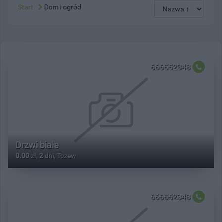
Start
Dom i ogród
666552348
Drzwi białe
0.00
zł,
2
dni, Tczew
666552348