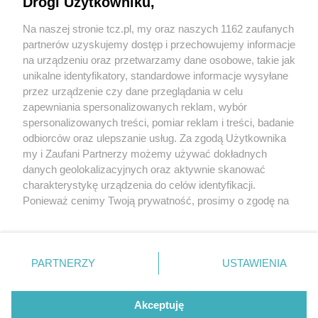
Drogi Użytkowniku,
Na naszej stronie tcz.pl, my oraz naszych 1162 zaufanych
partnerów uzyskujemy dostęp i przechowujemy informacje
na urządzeniu oraz przetwarzamy dane osobowe, takie jak
unikalne identyfikatory, standardowe informacje wysyłane
przez urządzenie czy dane przeglądania w celu
zapewniania spersonalizowanych reklam, wybór
O FIRMIE
POLITYKA PRYWATNOŚCI
HOSTING
spersonalizowanych treści, pomiar reklam i treści, badanie
REKLAMA
WSPÓŁPRACA
RSS
FACEBOOK
KONTAKT
odbiorców oraz ulepszanie usług. Za zgodą Użytkownika
my i Zaufani Partnerzy możemy używać dokładnych
Nasze serwisy
danych geolokalizacyjnych oraz aktywnie skanować
charakterystykę urządzenia do celów identyfikacji.
Aktualności
Muzyka i kultura
Ponieważ cenimy Twoją prywatność, prosimy o zgodę na
Tcz24
Archiwum wydarzeń
korzystanie z tych technologii poprzez kliknięcie
Kronika Policyjna
Telewizja Internetowa
„Akceptuję”. Zgoda jest dobrowolna i zawsze możesz ją
Kalendarz imprez
Sport
zmienić/wycofać klikając przycisk ustawień prywatności
Salony urody i masażu
Żłobki i przedszkola
PARTNERZY
USTAWIENIA
Historia miasta
Zdjęcia miasta
znajdujący się w lewym dolnym rogu strony
. Niektóre
Władze miasta
Zabytki
rodzaje przetwarzania danych nie wymagają zgody
użytkownika, ale masz prawo sprzeciwić się takiemu
Akceptuję
przetwarzaniu. Preferencje będą miały zastosowania tylko