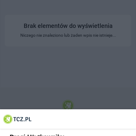
Brak elementów do wyświetlenia
Niczego nie znaleziono lub żaden wpis nie istnieje...
© 2001-2026 Tczew - TCZ.PL Sp. z o.o. Internetowy Serwis Informacyjny Miasta
Tczewa